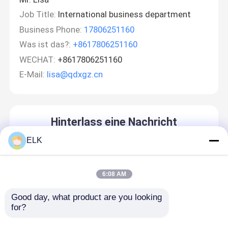
Job Title:
International business department
Business Phone:
17806251160
Was ist das?:
+8617806251160
WECHAT:
+8617806251160
E-Mail:
lisa@qdxgz.cn
Hinterlass eine Nachricht
Wir rufen Sie bald zurück!
ELK
6:08 AM
Good day, what product are you looking 
for?