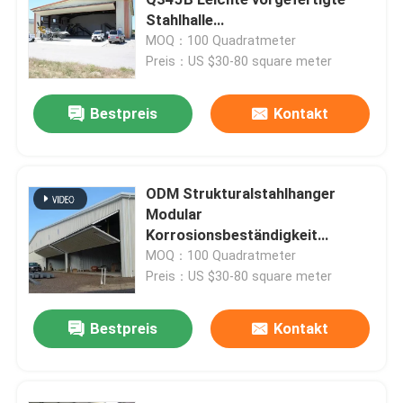
Stahlhalle
Stahlkonstruktionshalle
MOQ：100 Quadratmeter
Stahlkonstruktions-Werkstatt
Preis：US $30-80 square meter
Stahlkonstruktionsbau
Bestpreis
Kontakt
Vorgefertigtes Lagerhaus
ODM Strukturalstahlhanger
Modular
Viehzucht-Farmhaus
Korrosionsbeständigkeit
Vorgefertigter Flugzeughangar
MOQ：100 Quadratmeter
Bürogebäude mit Stahlrahmen
Preis：US $30-80 square meter
Bestpreis
Kontakt
Strukturhalter aus Stahl
Ausstellungshalle für Stahlkonstruktionen