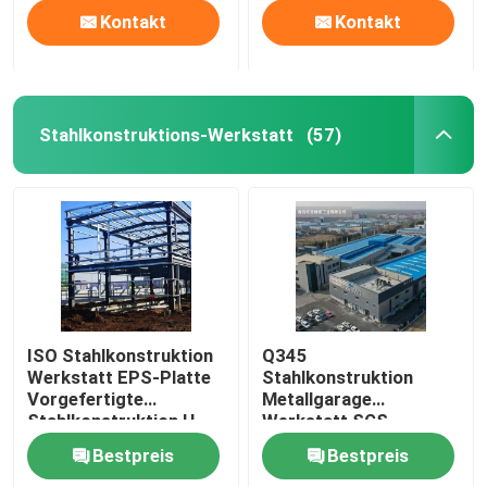
Kontakt
Kontakt
Stahlkonstruktions-Werkstatt
(57)
ISO Stahlkonstruktion
Q345
Werkstatt EPS-Platte
Stahlkonstruktion
Vorgefertigte
Metallgarage
Stahlkonstruktion H-
Werkstatt SGS-
förmig
Zertifikat
Bestpreis
Bestpreis