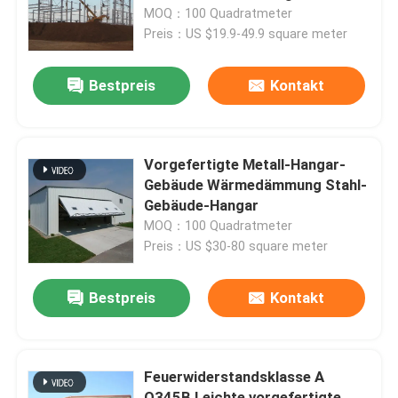
MOQ：100 Quadratmeter
Preis：US $19.9-49.9 square meter
Werksbesichtigung
Bestpreis
Kontakt
Qualitätskontrolle
Kontakt mit uns
Vorgefertigte Metall-Hangar-
Gebäude Wärmedämmung Stahl-
Gebäude-Hangar
Neuigkeiten
MOQ：100 Quadratmeter
Preis：US $30-80 square meter
Rechtssachen
Bestpreis
Kontakt
Bitte um ein Angebot
Feuerwiderstandsklasse A
Stahlkonstruktionslager
Q345B Leichte vorgefertigte