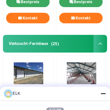
Bestpreis
Bestpreis
Kontakt
Kontakt
Viehzucht-Farmhaus
(25)
ISO Viehzuchthaus
H-Abschnitt Stahl
ELK
Fertigstahlkonstruktion
gewerbliche
Geflügelzuchthaus
Hühnerhütte
Vorgefertigte
5:13 AM