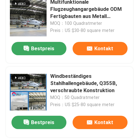
Multifunktionale
Flugzeughangargebäude ODM
Vorgefertigte Häuser aus Stahl
Fertigbauten aus Metall
Bürogebäude
MOQ：100 Quadratmeter
Preis：US $30-80 square meter
Stahlbaustoff
Bestpreis
Kontakt
Eischicht-Hühnerkäfig
Hühnerkäfig für Broiler
Windbeständiges
Stahlhallengebäude, Q355B,
verschraubte Konstruktion
Bodenanlage für Broiler
MOQ：50 Quadratmeter
Preis：US $25-80 square meter
Bestpreis
Kontakt