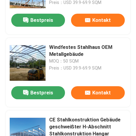
Preis：USD 39.9-69.9 SQM
Bestpreis
Kontakt
Windfestes Stahlhaus OEM
Metallgebäude
MOQ：50 SQM
Preis：USD 39.9-69.9 SQM
Bestpreis
Kontakt
Zu Hause
Produkte
CE Stahlkonstruktion Gebäude
geschweißter H-Abschnitt
Stahlkonstruktion Hangar
Über uns