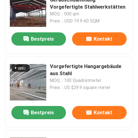
Vorgefertigte Stahlwerkstätten
MOQ：500 qm
Stahlkonstruktions-Werkstatt
Preis：USD 19.9-60 SQM
Stahlkonstruktionsbau
Bestpreis
Kontakt
Vorgefertigtes Lagerhaus
Vorgefertigte Hangargebäude
aus Stahl
Viehzucht-Farmhaus
MOQ：100 Quadratmeter
Preis：US $29.9 square meter
Bürogebäude mit Stahlrahmen
Bestpreis
Kontakt
Strukturhalter aus Stahl
Ausstellungshalle für Stahlkonstruktionen