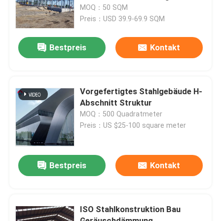
MOQ：50 SQM
Preis：USD 39.9-69.9 SQM
Werksbesichtigung
Bestpreis
Kontakt
Qualitätskontrolle
Kontakt mit uns
Vorgefertigtes Stahlgebäude H-
Abschnitt Struktur
MOQ：500 Quadratmeter
Neuigkeiten
Preis：US $25-100 square meter
Rechtssachen
Bestpreis
Kontakt
Bitte um ein Angebot
ISO Stahlkonstruktion Bau
Stahlkonstruktionslager
Geräuschdämmung