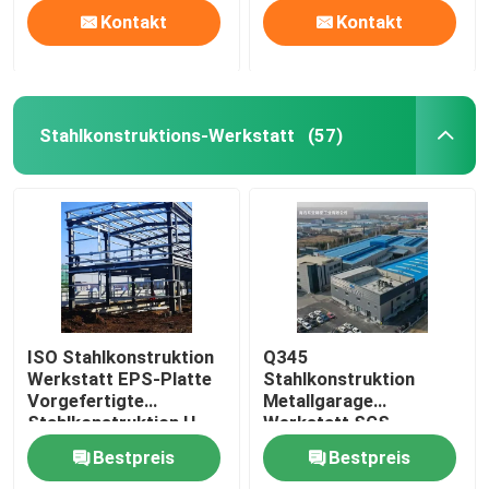
Kontakt
Kontakt
Stahlkonstruktions-Werkstatt
(57)
ISO Stahlkonstruktion
Q345
Werkstatt EPS-Platte
Stahlkonstruktion
Vorgefertigte
Metallgarage
Stahlkonstruktion H-
Werkstatt SGS-
förmig
Zertifikat
Bestpreis
Bestpreis