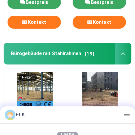
Bestpreis
Bestpreis
Kontakt
Kontakt
Bürogebäude mit Stahlrahmen
(19)
Warmgewalzte
Q355B Stahlrahmen
ELK
Stahlrahmen-
mehrstöckiges
Bürogebäude
Bürogebäude
Nachhaltig Recycelbar
1:04 PM