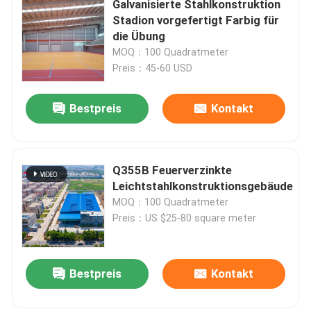
Galvanisierte Stahlkonstruktion
Stadion vorgefertigt Farbig für
Vorgefertigte Häuser aus Stahl
die Übung
MOQ：100 Quadratmeter
Preis：45-60 USD
Stahlbaustoff
Bestpreis
Kontakt
Eischicht-Hühnerkäfig
Hühnerkäfig für Broiler
Q355B Feuerverzinkte
Leichtstahlkonstruktionsgebäude
MOQ：100 Quadratmeter
Bodenanlage für Broiler
Preis：US $25-80 square meter
Bestpreis
Kontakt