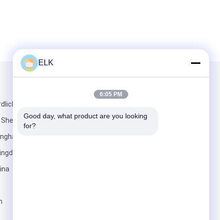
ELK
Mailen Sie uns
6:05 PM
dlich der
Good day, what product are you looking 
n Shenzhen
for?
nghai Road,
Qingdao,
ina
Senden Sie
n