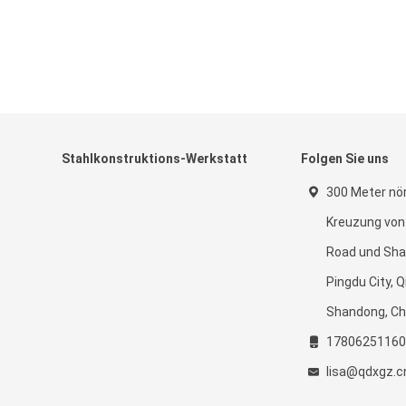
Stahlkonstruktions-Werkstatt
Folgen Sie uns
300 Meter nör
Kreuzung vo
Road und Sha
Pingdu City, 
Shandong, Ch
17806251160
lisa@qdxgz.c