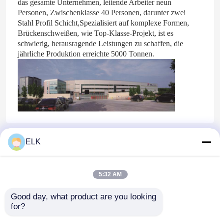
das gesamte Unternehmen, leitende Arbeiter neun
Personen, Zwischenklasse 40 Personen, darunter zwei
Stahl Profil Schicht,Spezialisiert auf komplexe Formen,
Werksbesichtigung
Brückenschweißen, wie Top-Klasse-Projekt, ist es
schwierig, herausragende Leistungen zu schaffen, die
jährliche Produktion erreichte 5000 Tonnen.
Qualitätskontrolle
Kontakt mit uns
Neuigkeiten
ELK
Startseite
Über uns
Kontakt
Desktop Site
Rechtssachen
Sitemap
Privacy policy
5:32 AM
Bitte um ein Angebot
Good day, what product are you looking 
Qualität
Stahlkonstruktionslager
China
for?
Fabrik.Copyright © 2026 Qingdao Xinguangzheng
Stahlkonstruktionslager
Husbandry Co., Ltd. All Rights Reserved.