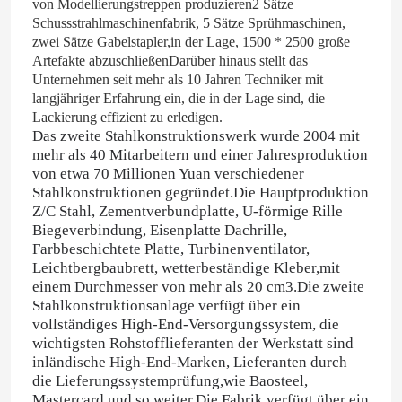
von Modellierungstreppen produzieren2 Sätze
Schussstrahlmaschinenfabrik, 5 Sätze Sprühmaschinen,
zwei Sätze Gabelstapler,in der Lage, 1500 * 2500 große
Artefakte abzuschließenDarüber hinaus stellt das
Unternehmen seit mehr als 10 Jahren Techniker mit
langjähriger Erfahrung ein, die in der Lage sind, die
Lackierung effizient zu erledigen.
Das zweite Stahlkonstruktionswerk wurde 2004 mit
mehr als 40 Mitarbeitern und einer Jahresproduktion
von etwa 70 Millionen Yuan verschiedener
Stahlkonstruktionen gegründet.
Die Hauptproduktion
Z/C Stahl, Zementverbundplatte, U-förmige Rille
Biegeverbindung, Eisenplatte Dachrille,
Farbbeschichtete Platte, Turbinenventilator,
Leichtbergbaubrett, wetterbeständige Kleber,mit
einem Durchmesser von mehr als 20 cm3.
Die zweite
Stahlkonstruktionsanlage verfügt über ein
vollständiges High-End-Versorgungssystem, die
wichtigsten Rohstofflieferanten der Werkstatt sind
inländische High-End-Marken, Lieferanten durch
die Lieferungssystemprüfung,wie Baosteel,
Mastercard und so weiter.
Die Fabrik verfügt über ein