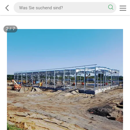
2
/
7