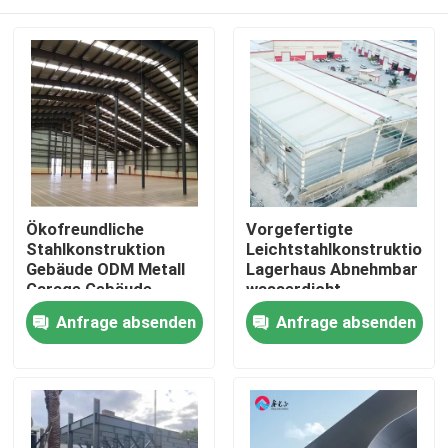
Ökofreundliche
Vorgefertigte
Stahlkonstruktion
Leichtstahlkonstruktion
Gebäude ODM Metall
Lagerhaus Abnehmbar
Garage Gebäude
wasserdicht
Galvanisiert
Zu Hause
Anfrage absenden
Anfrage absenden
Produkte
Über uns