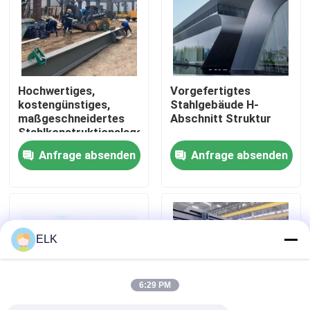
Werksbesichtigung
Qualitätskontrolle
Hochwertiges,
Vorgefertigtes
kostengünstiges,
Stahlgebäude H-
maßgeschneidertes
Abschnitt Struktur
Kontakt mit uns
Stahlkonstruktionslager
Anfrage absenden
Anfrage absenden
Neuigkeiten
Rechtssachen
ELK
Bitte um ein Angebot
6:29 PM
Stahlkonstruktionslager