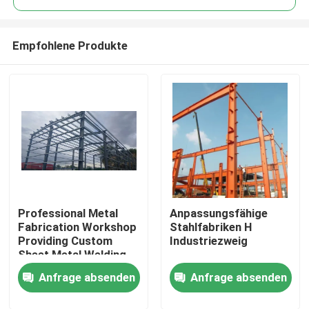
Empfohlene Produkte
Professional Metal
Anpassungsfähige
Zu Hause
Fabrication Workshop
Stahlfabriken H
Providing Custom
Industriezweig
Sheet Metal Welding
Produkte
Cutting and Assembly
Anfrage absenden
Anfrage absenden
Solutions for
Industrial
Über uns