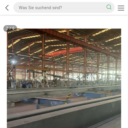
2
/
6