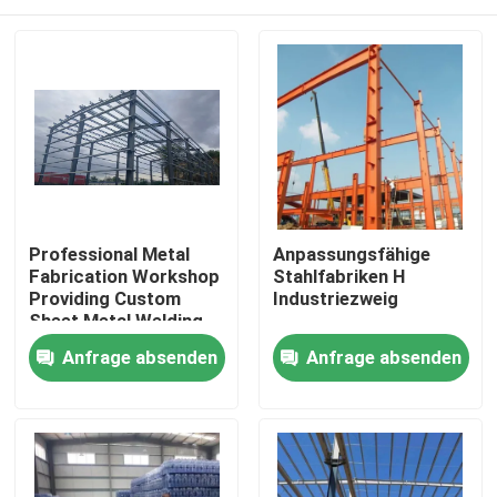
Professional Metal
Anpassungsfähige
Fabrication Workshop
Stahlfabriken H
Providing Custom
Industriezweig
Sheet Metal Welding
Cutting and Assembly
Zu Hause
Anfrage absenden
Anfrage absenden
Solutions for
Industrial
Produkte
Über uns