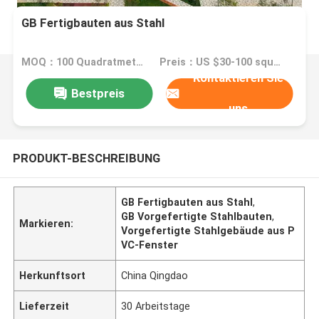
GB Fertigbauten aus Stahl
MOQ：100 Quadratmeter
Preis：US $30-100 square meter
Kontaktieren Sie
Bestpreis
uns
PRODUKT-BESCHREIBUNG
GB Fertigbauten aus Stahl
,
GB Vorgefertigte Stahlbauten
,
Markieren:
Vorgefertigte Stahlgebäude aus P
VC-Fenster
Herkunftsort
China Qingdao
Lieferzeit
30 Arbeitstage