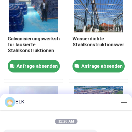
Werksbesichtigung
Qualitätskontrolle
Galvanisierungswerkstatt
Wasserdichte
für lackierte
Stahlkonstruktionswerkst
Stahlkonstruktionen
Kontakt mit uns
Anfrage absenden
Anfrage absenden
Neuigkeiten
Rechtssachen
ELK
Bitte um ein Angebot
11:20 AM
Stahlkonstruktionslager