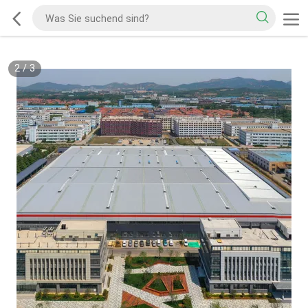
2
/
3