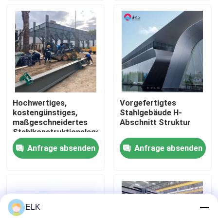
Werksbesichtigung
Qualitätskontrolle
Kontakt mit uns
Hochwertiges,
Vorgefertigtes
kostengünstiges,
Stahlgebäude H-
Neuigkeiten
maßgeschneidertes
Abschnitt Struktur
Stahlkonstruktionslager
Anfrage absenden
Anfrage absenden
Rechtssachen
Bitte um ein Angebot
ELK
Stahlkonstruktionslager