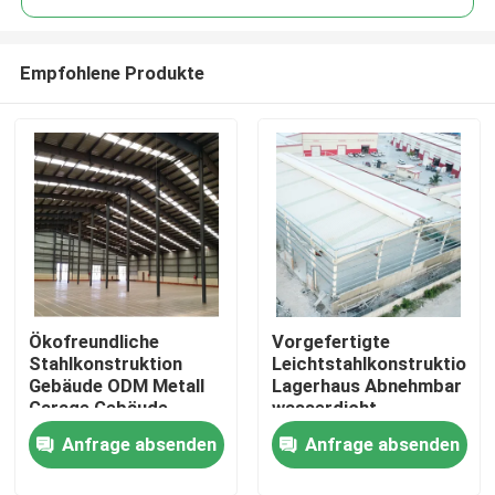
Empfohlene Produkte
Ökofreundliche
Vorgefertigte
Zu Hause
Stahlkonstruktion
Leichtstahlkonstruktion
Gebäude ODM Metall
Lagerhaus Abnehmbar
Garage Gebäude
wasserdicht
Produkte
Galvanisiert
Anfrage absenden
Anfrage absenden
Über uns