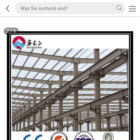
2
/
6