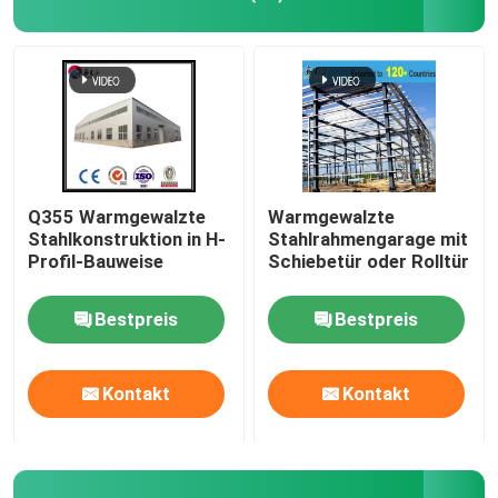
Stahlkonstruktions-Werkstatt
Stahlkonstruktionsbau
Vorgefertigtes Lagerhaus
Q355 Warmgewalzte
Warmgewalzte
Stahlkonstruktion in H-
Stahlrahmengarage mit
Profil-Bauweise
Schiebetür oder Rolltür
Viehzucht-Farmhaus
Bestpreis
Bestpreis
Bürogebäude mit Stahlrahmen
Kontakt
Kontakt
Strukturhalter aus Stahl
Ausstellungshalle für Stahlkonstruktionen