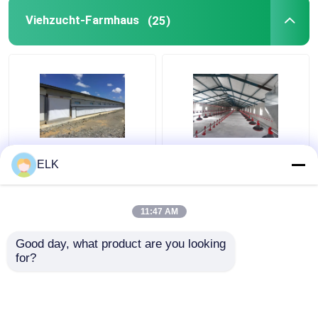
Viehzucht-Farmhaus
(25)
ISO Viehzuchthaus
H-Abschnitt Stahl
ELK
Fertigstahlkonstruktion
gewerbliche
Geflügelzuchthaus
Hühnerhütte
Vorgefertigte
11:47 AM
Stahlkonstruktion
Bestpreis
Bestpreis
Good day, what product are you looking 
for?
Kontakt
Kontakt