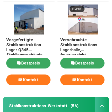
Vorgefertigte
Verschraubte
Stahlkonstruktion
Stahlkonstruktions-
Lager Q345
Lagerhalle,
Stahllagergebäude
feuerverzinkt
Bestpreis
Bestpreis
Zu Hause
Kontakt
Kontakt
Produkte
Stahlkonstruktions-Werkstatt
(56)
Über uns