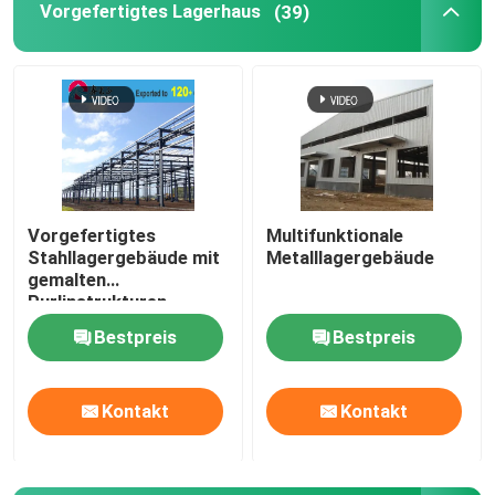
Vorgefertigtes Lagerhaus
(39)
Vorgefertigte Häuser aus Stahl
Stahlbaustoff
Eischicht-Hühnerkäfig
Vorgefertigtes
Multifunktionale
Stahllagergebäude mit
Metalllagergebäude
Hühnerkäfig für Broiler
gemalten
Purlinstrukturen
Bodenanlage für Broiler
Bestpreis
Bestpreis
Kontakt
Kontakt