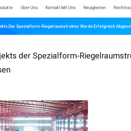
odukte
Über Uns
Kontakt Mit Uns
Neuigkeiten
Rechtss
ekts Der Spezialform-Riegelraumstruktur Wurde Erfolgreich Abges
ekts der Spezialform-Riegelraumstr
sen