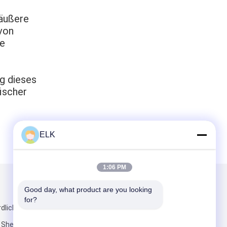
 äußere
 von
ne
g dieses
ischer
ELK
1:06 PM
Mailen Sie uns
Good day, what product are you looking 
for?
dlich der
n Shenzhen