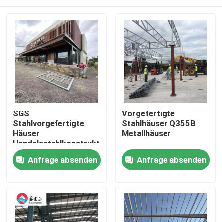
SGS
Vorgefertigte
Stahlvorgefertigte
Stahlhäuser Q355B
Häuser
Metallhäuser
Handelsstahlkonstruktion
Fertighaus
Zu Hause
Anfrage absenden
Anfrage absenden
Produkte
Über uns