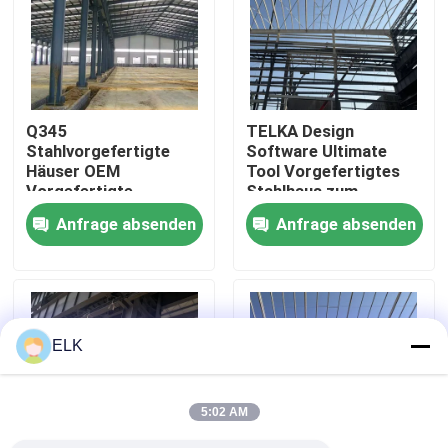
Werksbesichtigung
Qualitätskontrolle
Q345
TELKA Design
Stahlvorgefertigte
Software Ultimate
Häuser OEM
Tool Vorgefertigtes
Kontakt mit uns
Vorgefertigte
Stahlhaus zum
Stahlkonstruktion
Entwerfen von
Anfrage absenden
Anfrage absenden
Gebäude
Wohnhäusern aus
Neuigkeiten
Stahl
Rechtssachen
ELK
Bitte um ein Angebot
5:02 AM
Stahlkonstruktionslager