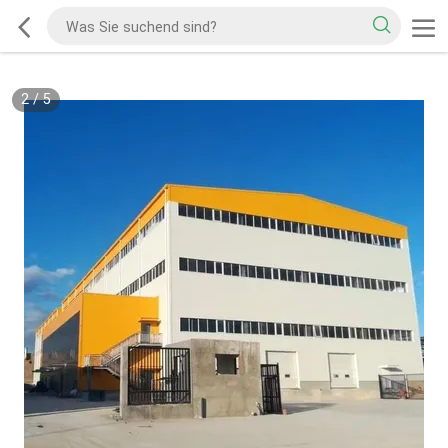
2
/
5