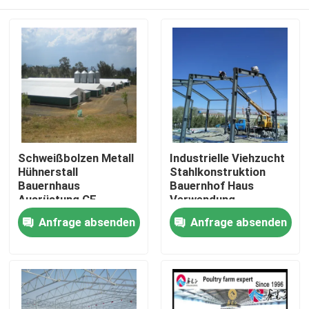
Schweißbolzen Metall
Industrielle Viehzucht
Hühnerstall
Stahlkonstruktion
Bauernhaus
Bauernhof Haus
Ausrüstung CE-
Verwendung
Zertifikat
Farbplatten
Zu Hause
Anfrage absenden
Anfrage absenden
Produkte
Über uns