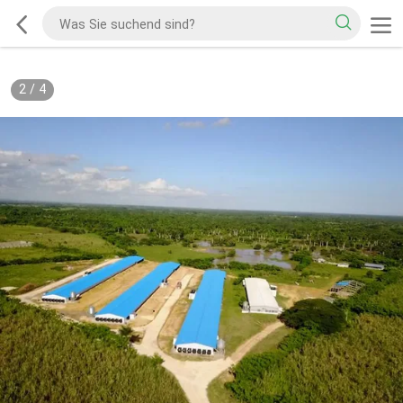
2
/
4