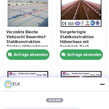
Werksbesichtigung
Qualitätskontrolle
Verzinkte Bleche
Vorgefertigte
Viehzucht Bauernhof
Stahlkonstruktion
Stahlkonstruktion
Hühnerhaus mit
Kontakt mit uns
Züchter Hühnerhäuser
Sandwich-Dach
Anfrage absenden
Anfrage absenden
Neuigkeiten
Rechtssachen
ELK
Bitte um ein Angebot
9:19 AM
Stahlkonstruktionslager