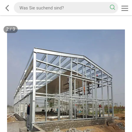
2
/
3