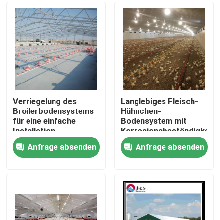
Verriegelung des
Langlebiges Fleisch-
Broilerbodensystems
Hühnchen-
für eine einfache
Bodensystem mit
Installation
Korrosionsbeständigkeit
/
Anfrage absenden
Anfrage absenden
Kunststoffmaterialien
Zu Hause
Produkte
Über uns