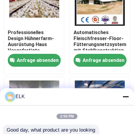
Werksbesichtigung
Professionelles
Automatisches
Qualitätskontrolle
Design Hühnerfarm-
Fleischfresser-Floor-
Ausrüstung Haus
Fütterungsnetzsystem
Vorgefertigte
mit Stahlkonstruktion
Kontakt mit uns
Stahlgebäude
Anfrage absenden
Anfrage absenden
Neuigkeiten
Rechtssachen
ELK
Bitte um ein Angebot
2:50 PM
Good day, what product are you looking 
Stahlkonstruktionslager