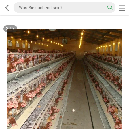
2
/
3