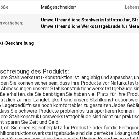
röße:
Maßgeschneidert
Leben
Umweltfreundliche Stahlwerkstattstruktur
,
Str
rvorheben:
Umweltfreundliche Werkstattgebäude für Meta
kt-Beschreibung
schreibung des Produkts:
ere Stahlwerkstatt-Konstruktion ist langlebig und anpassbar, u
den.Sie können sicher sein, dass Ihre Produkte vor Naturkatas
 Abmessungen unserer Stahlkonstruktionswerkstattgebäude sind
ße erhalten, die Sie benötigen.Sie haben viel Platz für Ihre Produ
ätzlich zu ihrer Langlebigkeit sind unsere Stahlkonstruktionsw
e Lagerbedürfnisse noch komfortabler zu gestalten.Jedes Gebäu
dass Sie schwere Produkte problemlos transportieren können.
ere Stahlkonstruktionswerkstattgebäude sind nicht nur praktis
ht sparen Sie Zeit und Geld.
l, ob Sie einen Speicherplatz für Produkte oder für die Fertigun
hlkonstruktionswerkstattgebäude sind die perfekte Lösung.und 
nen Sie sicher sein, dass Ihre geschäftlichen Bedürfnisse erfüll