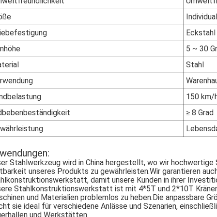
weltfreundlichkeit
Umweltfr
öße
Individual
iebefestigung
Eckstahl
nhöhe
5 ~ 30 G
terial
Stahl
rwendung
Warenha
ndbelastung
150 km/
dbebenbeständigkeit
≥ 8 Grad
währleistung
Lebensd
wendungen:
er Stahlwerkzeug wird in China hergestellt, wo wir hochwertige
tbarkeit unseres Produkts zu gewährleisten.Wir garantieren auch
hlkonstruktionswerkstatt, damit unsere Kunden in ihrer Investiti
ere Stahlkonstruktionswerkstatt ist mit 4*5T und 2*10T Kränen
chinen und Materialien problemlos zu heben.Die anpassbare Gr
ht sie ideal für verschiedene Anlässe und Szenarien, einschließl
erhallen und Werkstätten.