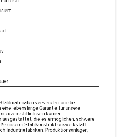
eundlich
isiert
rad
us
h
auer
 Stahlmaterialien verwenden, um die
 eine lebenslange Garantie für unsere
on zuversichtlich sein können.
 ausgestattet, die es ermöglichen, schwere
öße unserer Stahlkonstruktionswerkstatt
ich Industriefabriken, Produktionsanlagen,