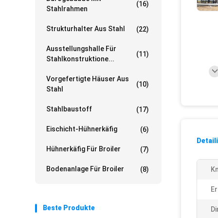
(16)
Stahlrahmen
Strukturhalter Aus Stahl
(22)
Ausstellungshalle Für
(11)
Stahlkonstruktione...
Vorgefertigte Häuser Aus
(10)
Stahl
Stahlbaustoff
(17)
Eischicht-Hühnerkäfig
(6)
Detail
Hühnerkäfig Für Broiler
(7)
Bodenanlage Für Broiler
(8)
Kn
Er
Beste Produkte
Di