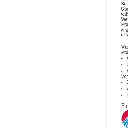
Bei
Sta
wäh
Wen
Pro
ang
erf
Ve
Pro
Ver
Fi