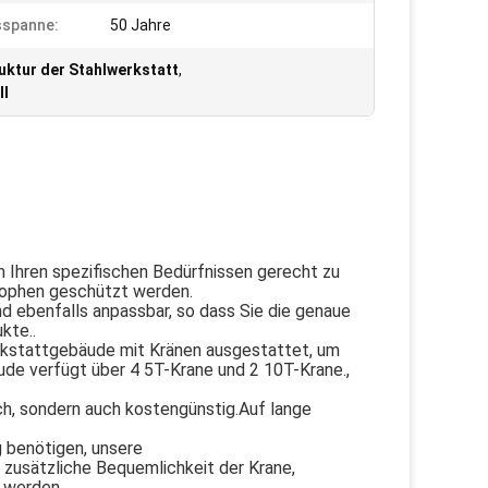
sspanne:
50 Jahre
uktur der Stahlwerkstatt
,
ll
m Ihren spezifischen Bedürfnissen gerecht zu
trophen geschützt werden.
 ebenfalls anpassbar, so dass Sie die genaue
kte..
erkstattgebäude mit Kränen ausgestattet, um
de verfügt über 4 5T-Krane und 2 10T-Krane.,
ch, sondern auch kostengünstig.Auf lange
g benötigen, unsere
zusätzliche Bequemlichkeit der Krane,
t werden.