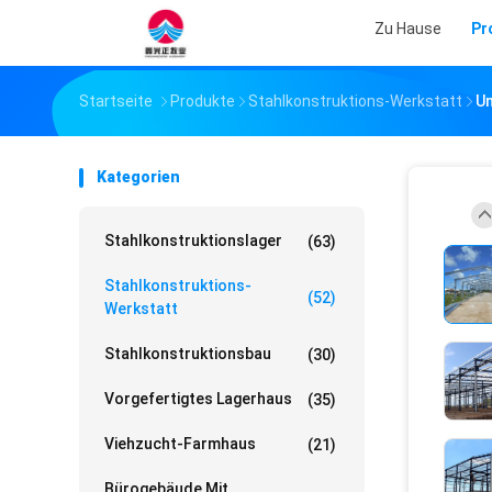
Zu Hause
Pr
Startseite
Produkte
Stahlkonstruktions-Werkstatt
Um
Kategorien
Stahlkonstruktionslager
(63)
Stahlkonstruktions-
(52)
Werkstatt
Stahlkonstruktionsbau
(30)
Vorgefertigtes Lagerhaus
(35)
Viehzucht-Farmhaus
(21)
Bürogebäude Mit