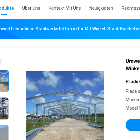
odukte
Über Uns
Kontakt Mit Uns
Neuigkeiten
Rechtss
weltfreundliche Stahlwerkstattstruktur Mit Winkel-Stahl-Kniebefe
Umwel
Winke
Produk
Place o
Marke
Model 