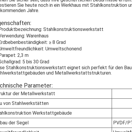
estieren Sie heute noch in ein Werkhaus mit Stahlkonstruktion un
 kommenden Jahre.
genschaften:
Produktbezeichnung: Stahlkonstruktionswerkstatt
Verwendung: Warenhaus
Erdbebenbeständigkeit: ≥ 8 Grad
Umweltfreundlichkeit: Umweltschonend
Parapet: 2,3 m
Schallgrad: 5 bis 30 Grad
se Stahlkonstruktionswerkstatt eignet sich perfekt für den Ba
hlwerkstattgebäuden und Metallwerkstattstrukturen.
chnische Parameter:
ruktur der Metallwerkstatt
u von Stahlwerkstätten
ahlkonstruktion Werkstattgebäude
bau der Segel
PVDF/PT