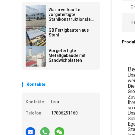
G
Warm verkaufte
vorgefertigte
Stahlkonstruktionslag
He
eranlagen
GB Fertigbauten aus
Stahl
Produ
Vorgefertigte
Metallgebäude mit
Sandwichplatten
Be
Uns
wer
Kontakte
Die
Grö
Zus
Kontakte:
Lisa
Ihr
so 
Uns
Telefon:
17806251160
Sic
Ega
Sta
kön