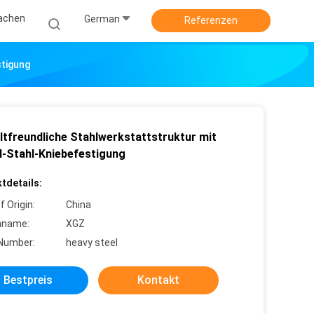
achen
German
Referenzen
stigung
tfreundliche Stahlwerkstattstruktur mit
l-Stahl-Kniebefestigung
tdetails:
f Origin:
China
nname:
XGZ
Number:
heavy steel
Bestpreis
Kontakt