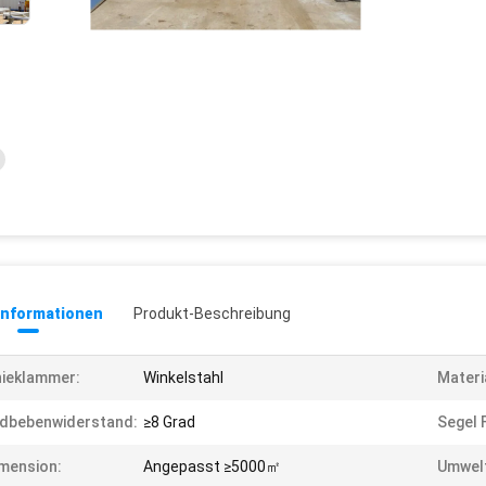
informationen
Produkt-Beschreibung
ieklammer:
Winkelstahl
Materi
dbebenwiderstand:
≥8 Grad
Segel F
mension:
Angepasst ≥5000㎡
Umwelt