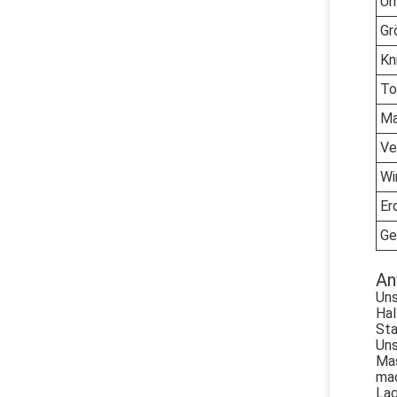
Um
Gr
Kn
To
Ma
Ve
Wi
Er
Ge
An
Uns
Hal
Sta
Uns
Mas
mac
Lag