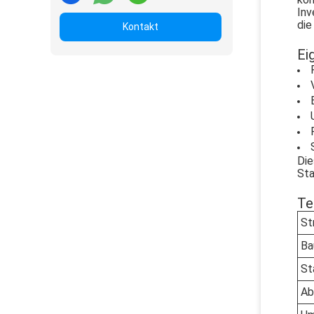
Inv
die
Kontakt
Ei
Die
Sta
Te
St
Ba
St
Ab