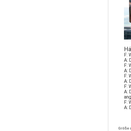
Hä
F: 
A: 
F: 
A: 
F: 
A: 
F: 
A: 
ang
F: 
A: 
Größe 