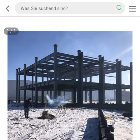
1
/
1