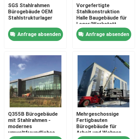
SGS Stahlrahmen
Vorgefertigte
Bürogebäude OEM
Stahlkonstruktion
Stahlstrukturlager
Halle Baugebäude für
Lager/Werkstatt
Anfrage absenden
Anfrage absenden
Zu Hause
Q355B Bürogebäude
Mehrgeschossige
Produkte
mit Stahlrahmen -
Fertigbauten
modernes
Bürogebäude für
umweltfreundliches
Arbeit und Wohnen
Über uns
Design