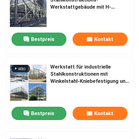
Werkstattgebäude mit H-
förmigen Stahlkomponenten​
Stahlkonstruktions-Werkstatt
Stahlkonstruktionsbau
Bestpreis
Kontakt
Vorgefertigtes Lagerhaus
Werkstatt für industrielle
Stahlkonstruktionen mit
Viehzucht-Farmhaus
Winkelstahl-Kniebefestigung und
PVDF-Segelveredelung
Bürogebäude mit Stahlrahmen
Bestpreis
Kontakt
Strukturhalter aus Stahl
Ausstellungshalle für Stahlkonstruktionen