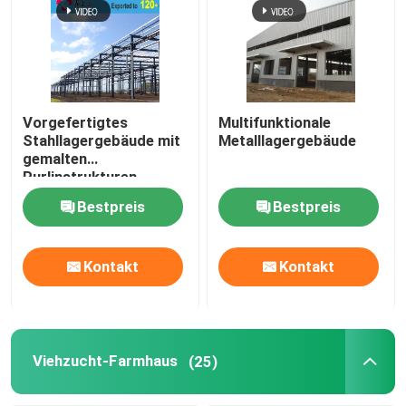
Vorgefertigtes
Multifunktionale
Stahllagergebäude mit
Metalllagergebäude
gemalten
Purlinstrukturen
Bestpreis
Bestpreis
Kontakt
Kontakt
Viehzucht-Farmhaus
(25)