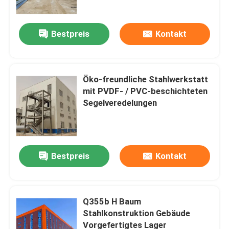
Bestpreis
Kontakt
Öko-freundliche Stahlwerkstatt
mit PVDF- / PVC-beschichteten
Segelveredelungen
Bestpreis
Kontakt
Zu Hause
Produkte
Q355b H Baum
Stahlkonstruktion Gebäude
Vorgefertigtes Lager
Über uns