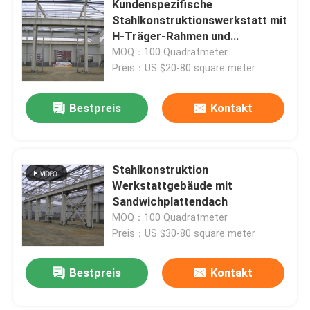
Kundenspezifische
Stahlkonstruktionswerkstatt mit
Vorgefertigte Häuser aus Stahl
H-Träger-Rahmen und
Sandwichplatten-Dach
MOQ：100 Quadratmeter
Preis：US $20-80 square meter
Stahlbaustoff
Bestpreis
Kontakt
Eischicht-Hühnerkäfig
Hühnerkäfig für Broiler
Stahlkonstruktion
Werkstattgebäude mit
Sandwichplattendach
Bodenanlage für Broiler
MOQ：100 Quadratmeter
Preis：US $30-80 square meter
Bestpreis
Kontakt