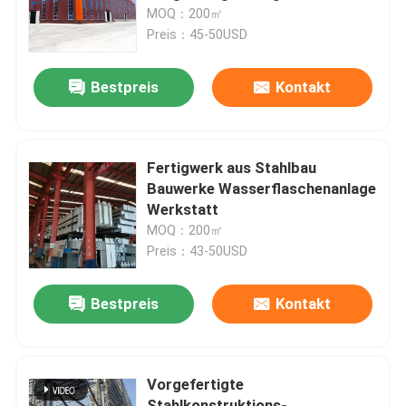
MOQ：200㎡
Preis：45-50USD
Werksbesichtigung
Bestpreis
Kontakt
Qualitätskontrolle
Kontakt mit uns
Fertigwerk aus Stahlbau
Bauwerke Wasserflaschenanlage
Werkstatt
Neuigkeiten
MOQ：200㎡
Preis：43-50USD
Rechtssachen
Bestpreis
Kontakt
Bitte um ein Angebot
Vorgefertigte
Stahlkonstruktionslager
Stahlkonstruktions-