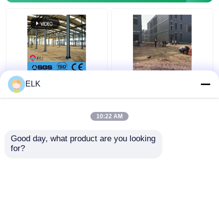
Warmgewalzte
Q355B Stahlrahmen
ELK
Stahlrahmen-
mehrstöckiges
Bürogebäude
Bürogebäude
Nachhaltig Recycelbar
10:22 AM
Bestpreis
Bestpreis
Good day, what product are you looking 
for?
Kontakt
Kontakt
Sehen Sie mehr an