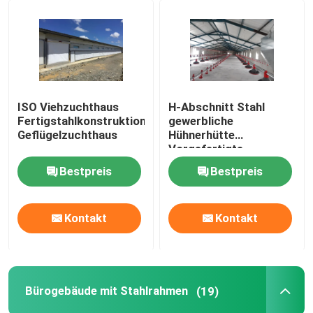
ISO Viehzuchthaus
H-Abschnitt Stahl
Fertigstahlkonstruktion
gewerbliche
Geflügelzuchthaus
Hühnerhütte
Vorgefertigte
Stahlkonstruktion
Bestpreis
Bestpreis
Kontakt
Kontakt
Bürogebäude mit Stahlrahmen
(19)