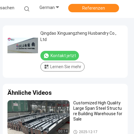
German
ssachen
Referenzen
Qingdao Xinguangzheng Husbandry Co.,
Ltd
Kontakt jetzt
Lernen Sie mehr
Ähnliche Videos
Customized High Quality
Large Span Steel Structu
re Building Warehouse for
Sale
Stahlkonstruktionslager
00:14
2025-12-17