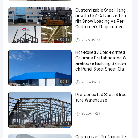
Customizable Steel Hang
ar with C/Z Galvanized Pu
rlin Snow Loading As Per
Customer′s Requirement
s
Strukturhalter aus Stahl
00:19
2025-09-28
Hot-Rolled / Cold-Formed
Columns Prefabricated W
arehouse Building Sandwi
ch Panel Steel Sheet Clad
ding For Durable Construc
tion
Stahlkonstruktionslager
00:14
2025-03-18
Prefabricated Steel Struc
ture Warehouse
Stahlkonstruktionslager
2025-11-29
02:21
Customized Prefabricate