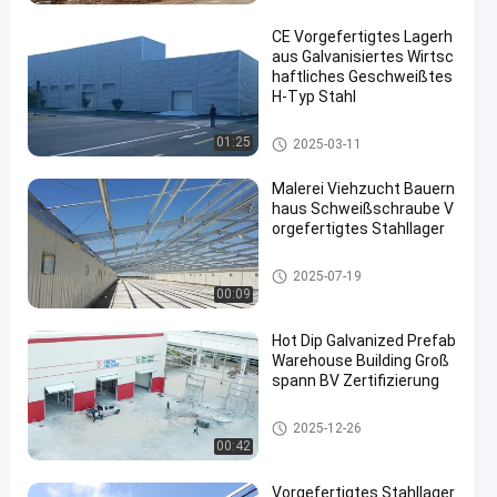
CE Vorgefertigtes Lagerh
aus Galvanisiertes Wirtsc
haftliches Geschweißtes
H-Typ Stahl
Vorgefertigtes Lagerhaus
01:25
2025-03-11
Malerei Viehzucht Bauern
haus Schweißschraube V
orgefertigtes Stahllager
Viehzucht-Farmhaus
2025-07-19
00:09
Hot Dip Galvanized Prefab
Warehouse Building Groß
spann BV Zertifizierung
Vorgefertigtes Lagerhaus
2025-12-26
00:42
Vorgefertigtes Stahllager