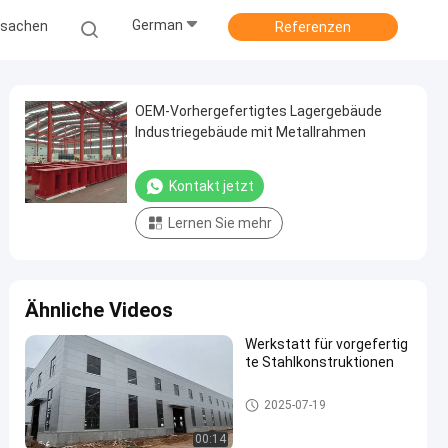
German
ssachen
Referenzen
OEM-Vorhergefertigtes Lagergebäude
Industriegebäude mit Metallrahmen
Kontakt jetzt
Lernen Sie mehr
Ähnliche Videos
Werkstatt für vorgefertig
te Stahlkonstruktionen
Stahlkonstruktionslager
2025-07-19
00:14