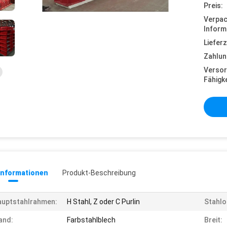
Preis:
Verpa
Inform
Lieferz
Zahlun
Versor
Fähigke
informationen
Produkt-Beschreibung
auptstahlrahmen:
H Stahl, Z oder C Purlin
Stahlo
and:
Farbstahlblech
Breit: