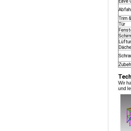
Eave 
Abfah
Trim &
Tür
Fenst
Schir
Lüftu
Däche
Schra
Zubeh
Tech
Wir ha
und lei