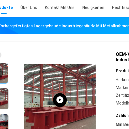
odukte
Über Uns
Kontakt Mit Uns
Neuigkeiten
Rechtss
orhergefertigtes Lagergebäude Industriegebäude Mit Metallrahme
OEM-V
Indus
Produk
Herkun
Marke
Zertifi
Model
Zahlun
Min Be