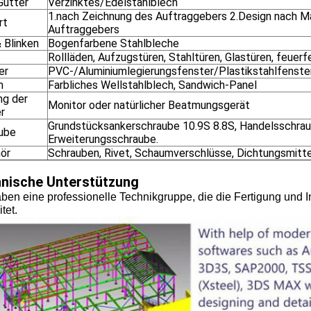
Gutter
Verzinktes/Edelstahlblech
1.nach Zeichnung des Auftraggebers 2.Design nach 
rt
Auftraggebers
 Blinken
Bogenfarbene Stahlbleche
Rollläden, Aufzugstüren, Stahltüren, Glastüren, feuer
er
PVC-/Aluminiumlegierungsfenster/Plastikstahlfenste
m
Farbliches Wellstahlblech, Sandwich-Panel
ng der
Monitor oder natürlicher Beatmungsgerät
r
Grundstücksankerschraube 10.9S 8.8S, Handelsschrau
ube
Erweiterungsschraube.
ör
Schrauben, Rivet, Schaumverschlüsse, Dichtungsmittel
nische Unterstützung
ben eine professionelle Technikgruppe, die die Fertigung und In
tet.