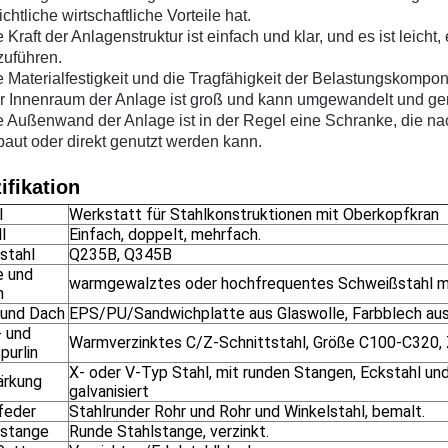
ichtliche wirtschaftliche Vorteile hat.
e Kraft der Anlagenstruktur ist einfach und klar, und es ist lei
zuführen.
e Materialfestigkeit und die Tragfähigkeit der Belastungskompo
er Innenraum der Anlage ist groß und kann umgewandelt und ge
ie Außenwand der Anlage ist in der Regel eine Schranke, die
aut oder direkt genutzt werden kann.
ifikation
l
Werkstatt für Stahlkonstruktionen mit Oberkopfkran
l
Einfach, doppelt, mehrfach.
stahl
Q235B, Q345B
e und
warmgewalztes oder hochfrequentes Schweißstahl m
n
und Dach
EPS/PU/Sandwichplatte aus Glaswolle, Farbblech aus
 und
Warmverzinktes C/Z-Schnittstahl, Größe C100-C320
purlin
X- oder V-Typ Stahl, mit runden Stangen, Eckstahl und
ärkung
galvanisiert
feder
Stahlrunder Rohr und Rohr und Winkelstahl, bemalt.
stange
Runde Stahlstange, verzinkt.