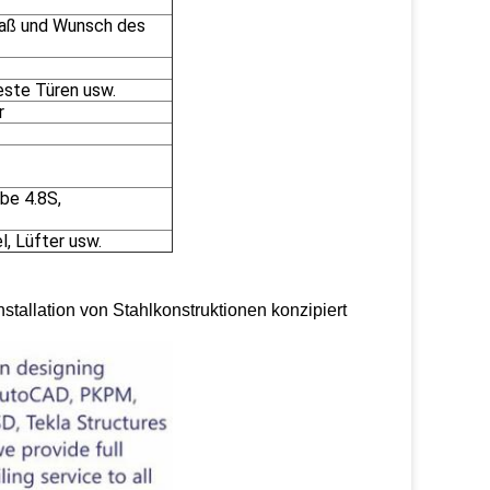
Maß und Wunsch des
feste Türen usw.
r
be 4.8S,
, Lüfter usw.
stallation von Stahlkonstruktionen konzipiert