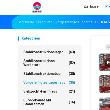
Zu Hause
Pr
Startseite
Produkte
Vorgefertigtes Lagerhaus
OEM-V
Kategorien
Stahlkonstruktionslager
(63)
Stahlkonstruktions-
(52)
Werkstatt
Stahlkonstruktionsbau
(30)
Vorgefertigtes Lagerhaus
(35)
Viehzucht-Farmhaus
(21)
Bürogebäude Mit
(16)
Stahlrahmen