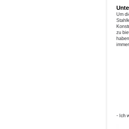
Unt
Um die
Stahl
Konst
zu bi
haben,
immer
- Ich 