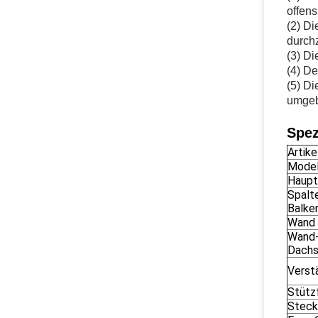
offens
(2) Di
durch
(3) Di
(4) D
(5) D
umgeb
Spez
Artike
Model
Haupt
Spalt
Balke
Wand 
Wand-
Dachs
Verst
Stütz
Steck