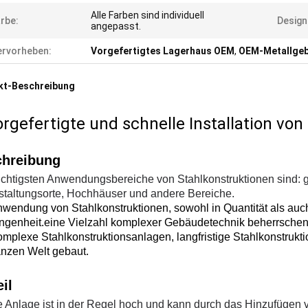
Alle Farben sind individuell
rbe:
Design
angepasst.
rvorheben:
Vorgefertigtes Lagerhaus OEM
,
OEM-Metallge
kt-Beschreibung
rgefertigte und schnelle Installation vo
hreibung
ichtigsten Anwendungsbereiche von Stahlkonstruktionen sind: 
staltungsorte, Hochhäuser und andere Bereiche.
wendung von Stahlkonstruktionen, sowohl in Quantität als auch in
ngenheit.eine Vielzahl komplexer Gebäudetechnik beherrschen
omplexe Stahlkonstruktionsanlagen, langfristige Stahlkonstruk
anzen Welt gebaut.
eil
e Anlage ist in der Regel hoch und kann durch das Hinzufügen 