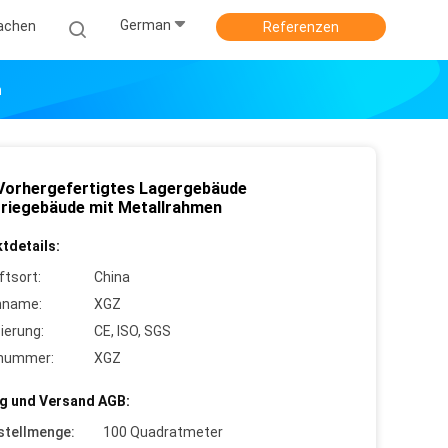
German
achen
Referenzen
n
orhergefertigtes Lagergebäude
triegebäude mit Metallrahmen
tdetails:
ftsort:
China
nname:
XGZ
zierung:
CE, ISO, SGS
lnummer:
XGZ
g und Versand AGB:
stellmenge:
100 Quadratmeter