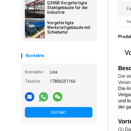
Geschweißtes H-Typ
Q345B Vorgefertigte
Stahl
Stahlgebäude für die
Fa
Industrie
He
Vorgefertigte
Werkstattgebäude mit
Schiebetür
Produ
Vo
Kontakte
Besc
Kontakte:
Lisa
Die w
Telefon:
17806251160
Veran
Die An
Verga
und k
der g
Kontakt
Vort
(1) Di