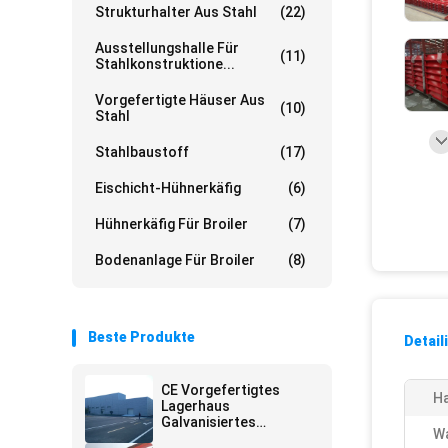
Strukturhalter Aus Stahl
(22)
Ausstellungshalle Für
(11)
Stahlkonstruktione...
Vorgefertigte Häuser Aus
(10)
Stahl
Stahlbaustoff
(17)
Eischicht-Hühnerkäfig
(6)
Hühnerkäfig Für Broiler
(7)
Bodenanlage Für Broiler
(8)
Beste Produkte
Detail
CE Vorgefertigtes
H
Lagerhaus
Galvanisiertes
W
Wirtschaftliches