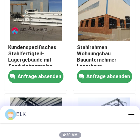
Werksbesichtigung
Qualitätskontrolle
Kundenspezifisches
Stahlrahmen
Stahlfertigteil-
Wohnungsbau
Kontakt mit uns
Lagergebäude mit
Bauunternehmer
Sandwichpaneelen
Lagerhaus
Anfrage absenden
Anfrage absenden
Neuigkeiten
Rechtssachen
ELK
Bitte um ein Angebot
4:30 AM
Stahlkonstruktionslager