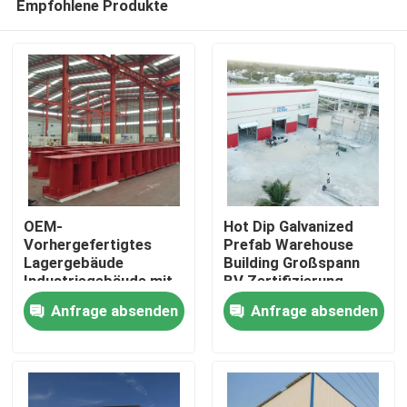
Empfohlene Produkte
OEM-
Hot Dip Galvanized
Vorhergefertigtes
Prefab Warehouse
Lagergebäude
Building Großspann
Industriegebäude mit
BV Zertifizierung
Zu Hause
Metallrahmen
Anfrage absenden
Anfrage absenden
Produkte
Über uns