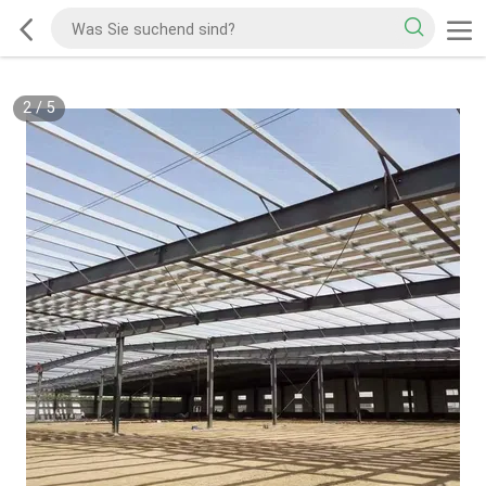
2
/
5