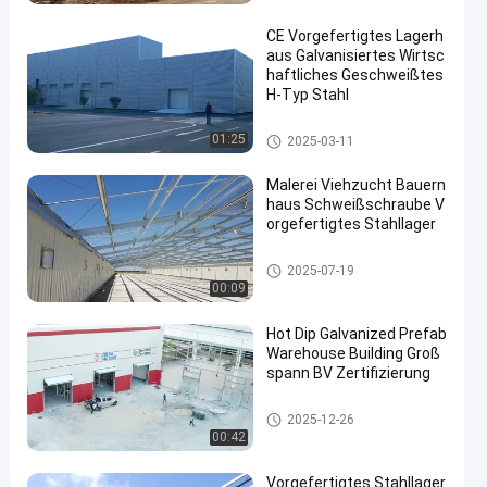
CE Vorgefertigtes Lagerh
aus Galvanisiertes Wirtsc
haftliches Geschweißtes
H-Typ Stahl
Vorgefertigtes Lagerhaus
01:25
2025-03-11
Malerei Viehzucht Bauern
haus Schweißschraube V
orgefertigtes Stahllager
Viehzucht-Farmhaus
2025-07-19
00:09
Hot Dip Galvanized Prefab
Warehouse Building Groß
spann BV Zertifizierung
Vorgefertigtes Lagerhaus
2025-12-26
00:42
Vorgefertigtes Stahllager