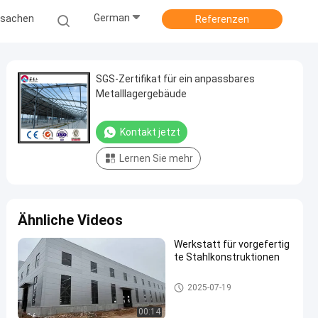
German
ssachen
Referenzen
SGS-Zertifikat für ein anpassbares
Metalllagergebäude
Kontakt jetzt
Lernen Sie mehr
Ähnliche Videos
Werkstatt für vorgefertig
te Stahlkonstruktionen
Stahlkonstruktionslager
2025-07-19
00:14