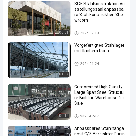
SGS Stahlkonstruktion Au
sstellungssaal anpassba
re Stahlkonstruktion Sho
wroom
Ausstellungshalle für Stahlko
00:31
2025-07-10
nstruktionen
Vorgefertigtes Stahllager
mit flachem Dach
Ausstellungshalle für Stahlko
2024-01-24
nstruktionen
01:37
Customized High Quality
Large Span Steel Structu
re Building Warehouse for
Sale
Stahlkonstruktionslager
00:14
2025-12-17
Anpassbares Stahlhanga
r mit C/Z Verzinkter Purlin