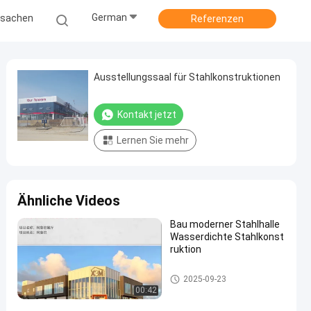
German
ssachen
Referenzen
Ausstellungssaal für Stahlkonstruktionen
Kontakt jetzt
Lernen Sie mehr
Ähnliche Videos
Bau moderner Stahlhalle
Wasserdichte Stahlkonst
ruktion
Ausstellungshalle für Stahlko
2025-09-23
nstruktionen
00:42