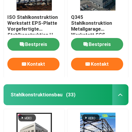
ISO Stahlkonstruktion
Q345
Werkstatt EPS-Platte
Stahlkonstruktion
Vorgefertigte
Metallgarage
Stahlkonstruktion H-
Werkstatt SGS-
förmig
Zertifikat
Bestpreis
Bestpreis
Kontakt
Kontakt
Stahlkonstruktionsbau
(33)