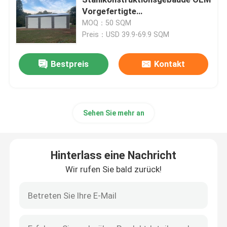
Vorgefertigte
Stahlkonstruktionslager
MOQ：50 SQM
Stahlkonstruktions-Werkstatt
Preis：USD 39.9-69.9 SQM
Stahlkonstruktionsbau
Bestpreis
Kontakt
Vorgefertigtes Lagerhaus
Sehen Sie mehr an
Viehzucht-Farmhaus
Hinterlass eine Nachricht
Bürogebäude mit Stahlrahmen
Wir rufen Sie bald zurück!
Strukturhalter aus Stahl
Ausstellungshalle für Stahlkonstruktionen