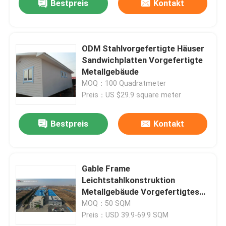
Bestpreis
Kontakt
ODM Stahlvorgefertigte Häuser
Sandwichplatten Vorgefertigte
Metallgebäude
MOQ：100 Quadratmeter
Preis：US $29.9 square meter
Bestpreis
Kontakt
Gable Frame
Leichtstahlkonstruktion
Metallgebäude Vorgefertigtes
Lagerhaus zum Verkauf
MOQ：50 SQM
Preis：USD 39.9-69.9 SQM