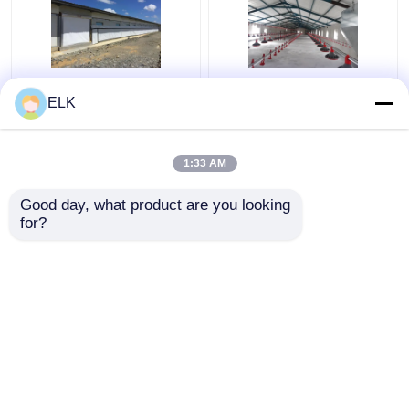
ISO Viehzuchthaus
H-Abschnitt Stahl
ELK
Fertigstahlkonstruktion
gewerbliche
Geflügelzuchthaus
Hühnerhütte
Vorgefertigte
1:33 AM
Stahlkonstruktion
Bestpreis
Bestpreis
Good day, what product are you looking 
for?
Kontakt
Kontakt
Sehen Sie mehr an
Startseite
Über uns
Kontakt
Desktop Site
Sitemap
Privacy policy