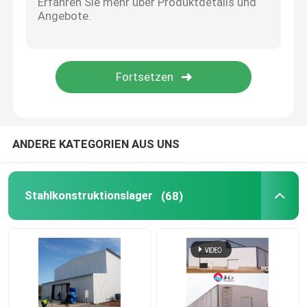
Vorgefertigte Häuser aus Stahl
Stahlbaustoff
Eischicht-Hühnerkäfig
ANDERE KATEGORIEN AUS UNS
Hühnerkäfig für Broiler
Stahlkonstruktionslager
(68)
Bodenanlage für Broiler