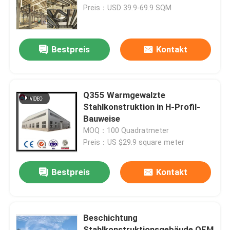
Preis：USD 39.9-69.9 SQM
Werksbesichtigung
Bestpreis
Kontakt
Qualitätskontrolle
Kontakt mit uns
Q355 Warmgewalzte
Stahlkonstruktion in H-Profil-
Bauweise
Neuigkeiten
MOQ：100 Quadratmeter
Preis：US $29.9 square meter
Rechtssachen
Bestpreis
Kontakt
Bitte um ein Angebot
Beschichtung
Stahlkonstruktionslager
Stahlkonstruktionsgebäude OEM