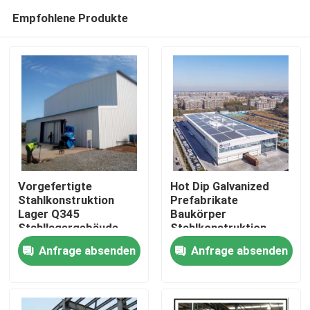
Empfohlene Produkte
Vorgefertigte
Hot Dip Galvanized
Stahlkonstruktion
Prefabrikate
Lager Q345
Baukörper
Zu Hause
Stahllagergebäude
Stahlkonstruktion
Lagerhäuser
Anfrage absenden
Anfrage absenden
Produkte
Über uns