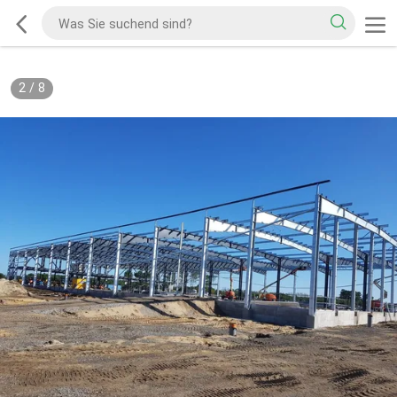
2
/
8