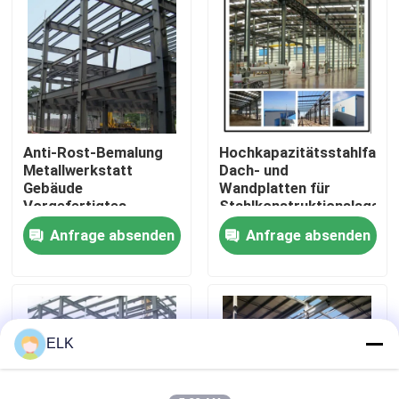
Werksbesichtigung
Qualitätskontrolle
Anti-Rost-Bemalung
Hochkapazitätsstahlfarbi
Kontakt mit uns
Metallwerkstatt
Dach- und
Gebäude
Wandplatten für
Vorgefertigtes
Stahlkonstruktionslager
Neuigkeiten
Metalllager ODM
Anfrage absenden
Anfrage absenden
Rechtssachen
Bitte um ein Angebot
ELK
Stahlkonstruktionslager