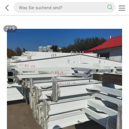
2
/
5