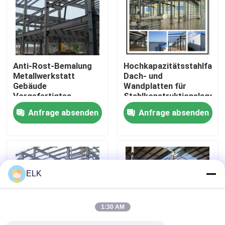
Werksbesichtigung
Qualitätskontrolle
Anti-Rost-Bemalung
Hochkapazitätsstahlfarbi
Metallwerkstatt
Dach- und
Gebäude
Wandplatten für
Kontakt mit uns
Vorgefertigtes
Stahlkonstruktionslager
Metalllager ODM
Anfrage absenden
Anfrage absenden
Neuigkeiten
Rechtssachen
ELK
Bitte um ein Angebot
1:30 AM
Stahlkonstruktionslager