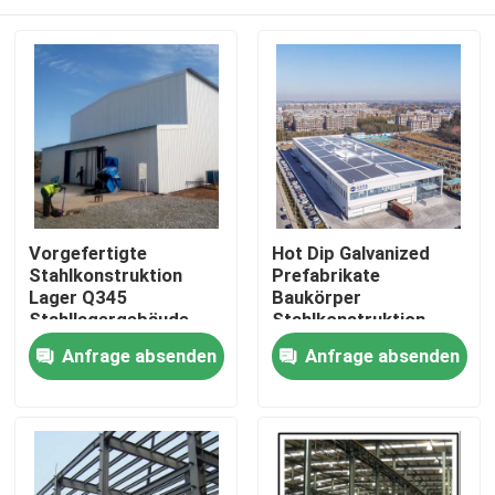
Vorgefertigte
Hot Dip Galvanized
Stahlkonstruktion
Prefabrikate
Lager Q345
Baukörper
Stahllagergebäude
Stahlkonstruktion
Lagerhäuser
Zu Hause
Anfrage absenden
Anfrage absenden
Produkte
Über uns