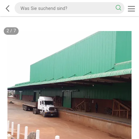
2
/
7