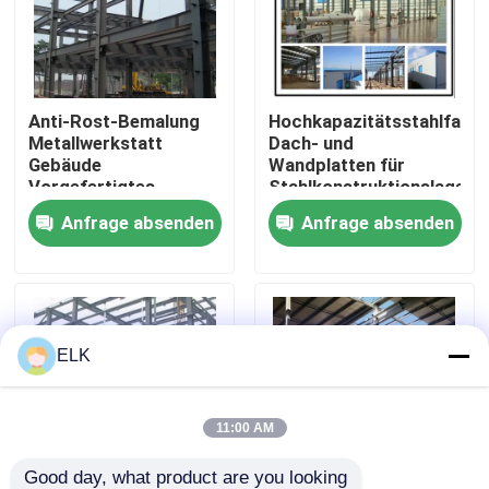
Werksbesichtigung
Anti-Rost-Bemalung
Hochkapazitätsstahlfarbi
Qualitätskontrolle
Metallwerkstatt
Dach- und
Gebäude
Wandplatten für
Vorgefertigtes
Stahlkonstruktionslager
Kontakt mit uns
Metalllager ODM
Anfrage absenden
Anfrage absenden
Neuigkeiten
Rechtssachen
ELK
Bitte um ein Angebot
11:00 AM
Stahlkonstruktionslager
Good day, what product are you looking 