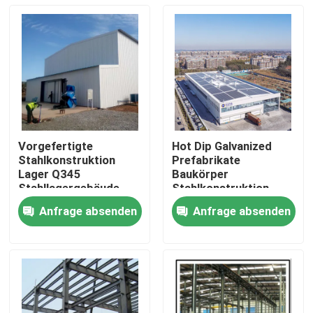
Vorgefertigte
Hot Dip Galvanized
Stahlkonstruktion
Prefabrikate
Lager Q345
Baukörper
Stahllagergebäude
Stahlkonstruktion
Lagerhäuser
Anfrage absenden
Anfrage absenden
Zu Hause
Produkte
Über uns