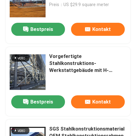
Preis：US $29.9 square meter
Werksbesichtigung
Bestpreis
Kontakt
Qualitätskontrolle
Kontakt mit uns
Vorgefertigte
Stahlkonstruktions-
Werkstattgebäude mit H-
Neuigkeiten
förmigen Stahlkomponenten​
Rechtssachen
Bestpreis
Kontakt
Bitte um ein Angebot
SGS Stahlkonstruktionsmaterial
Stahlkonstruktionslager
OEM Stahlkonstruktionsrahmen