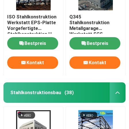
ISO Stahlkonstruktion
Q345
Werkstatt EPS-Platte
Stahlkonstruktion
Vorgefertigte
Metallgarage
Stahlkonstruktion H-
Werkstatt SGS-
förmig
Zertifikat
Bestpreis
Bestpreis
Kontakt
Kontakt
Stahlkonstruktionsbau
(38)