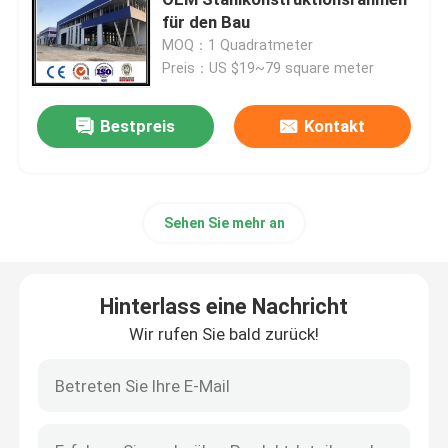
für den Bau
MOQ：1 Quadratmeter
Stahlkonstruktions-Werkstatt
Preis：US $19~79 square meter
Stahlkonstruktionsbau
Bestpreis
Kontakt
Vorgefertigtes Lagerhaus
Sehen Sie mehr an
Viehzucht-Farmhaus
Hinterlass eine Nachricht
Bürogebäude mit Stahlrahmen
Wir rufen Sie bald zurück!
Strukturhalter aus Stahl
Ausstellungshalle für Stahlkonstruktionen