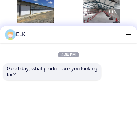
ISO Viehzuchthaus
H-Abschnitt Stahl
ELK
Fertigstahlkonstruktion
gewerbliche
Geflügelzuchthaus
Hühnerhütte
Vorgefertigte
4:58 PM
Stahlkonstruktion
Bestpreis
Bestpreis
Good day, what product are you looking 
for?
Kontakt
Kontakt
Sehen Sie mehr an
Startseite
Über uns
Kontakt
Desktop Site
Sitemap
Privacy policy