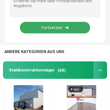
Vorgefertigte Häuser aus Stahl
Stahlbaustoff
Eischicht-Hühnerkäfig
ANDERE KATEGORIEN AUS UNS
Hühnerkäfig für Broiler
Stahlkonstruktionslager
(68)
Bodenanlage für Broiler