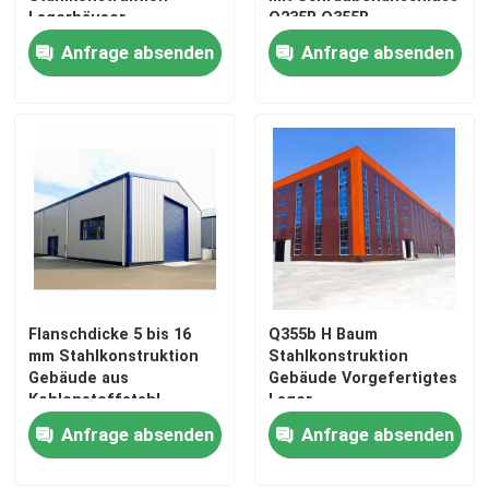
Lagerhäuser
Q235B Q355B
Anfrage absenden
Anfrage absenden
Flanschdicke 5 bis 16
Q355b H Baum
Zu Hause
mm Stahlkonstruktion
Stahlkonstruktion
Gebäude aus
Gebäude Vorgefertigtes
Kohlenstoffstahl
Lager
Produkte
Rohstoff gebaut mit
Anfrage absenden
Anfrage absenden
Schiebetür oder Rolltür
für kommerzielle
Über uns