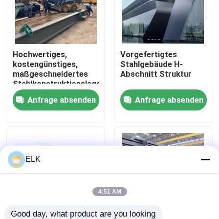
Werksbesichtigung
Hochwertiges,
Vorgefertigtes
Qualitätskontrolle
kostengünstiges,
Stahlgebäude H-
maßgeschneidertes
Abschnitt Struktur
Stahlkonstruktionslager
Kontakt mit uns
Anfrage absenden
Anfrage absenden
Neuigkeiten
Rechtssachen
ELK
Bitte um ein Angebot
4:51 AM
Stahlkonstruktionslager
Good day, what product are you looking 