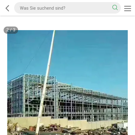
2
/
3