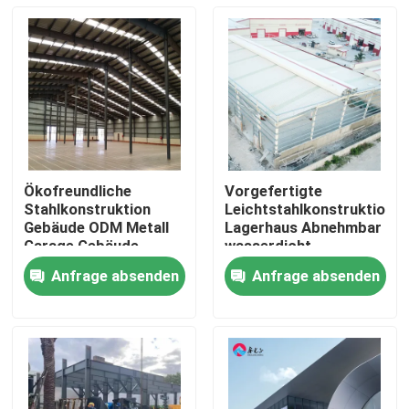
Ökofreundliche
Vorgefertigte
Stahlkonstruktion
Leichtstahlkonstruktion
Gebäude ODM Metall
Lagerhaus Abnehmbar
Garage Gebäude
wasserdicht
Galvanisiert
Anfrage absenden
Anfrage absenden
Zu Hause
Produkte
Über uns