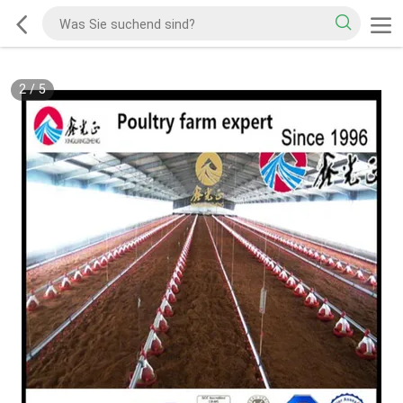
2
/
5