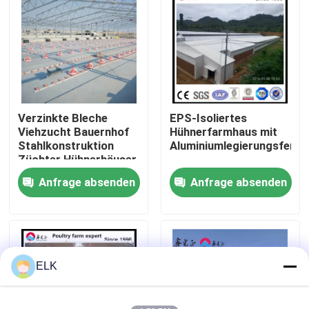
Werksbesichtigung
Qualitätskontrolle
Verzinkte Bleche
EPS-Isoliertes
Kontakt mit uns
Viehzucht Bauernhof
Hühnerfarmhaus mit
Stahlkonstruktion
Aluminiumlegierungsfenst
Züchter Hühnerhäuser
Neuigkeiten
Anfrage absenden
Anfrage absenden
Rechtssachen
Bitte um ein Angebot
ELK
Stahlkonstruktionslager