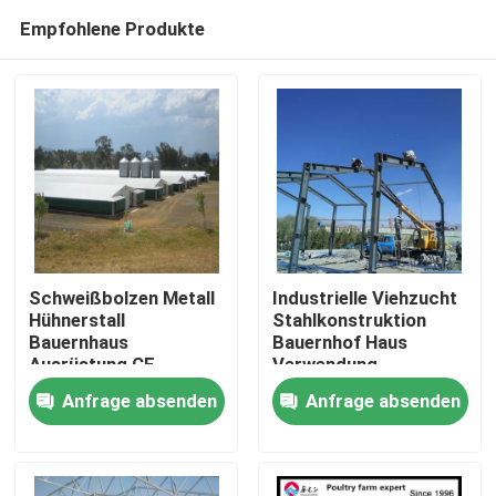
Empfohlene Produkte
Schweißbolzen Metall
Industrielle Viehzucht
Hühnerstall
Stahlkonstruktion
Bauernhaus
Bauernhof Haus
Zu Hause
Ausrüstung CE-
Verwendung
Zertifikat
Farbplatten
Anfrage absenden
Anfrage absenden
Produkte
Über uns