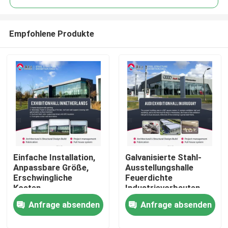
Empfohlene Produkte
Einfache Installation,
Galvanisierte Stahl-
Zu Hause
Anpassbare Größe,
Ausstellungshalle
Erschwingliche
Feuerdichte
Kosten,
Industrievorbauten
Produkte
Stahlkonstruktion-
Anfrage absenden
Anfrage absenden
Ausstellungshalle
Über uns