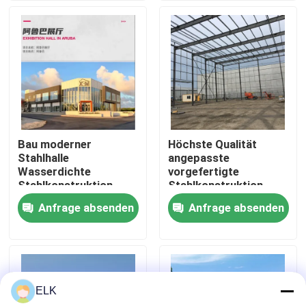
Werksbesichtigung
Qualitätskontrolle
Kontakt mit uns
Bau moderner
Höchste Qualität
Stahlhalle
angepasste
Neuigkeiten
Wasserdichte
vorgefertigte
Stahlkonstruktion
Stahlkonstruktion
Markt
Anfrage absenden
Anfrage absenden
Rechtssachen
Ausstellungshalle
Bitte um ein Angebot
ELK
Stahlkonstruktionslager