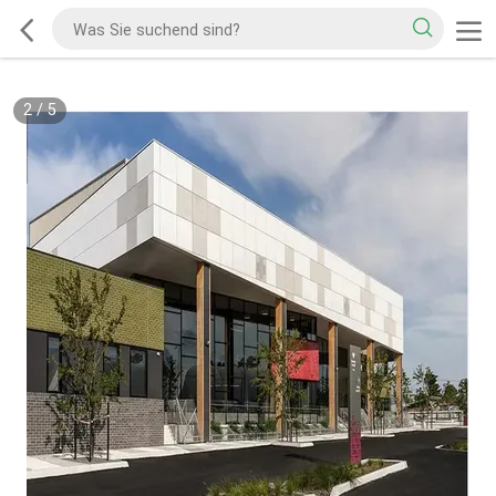
2
/
5