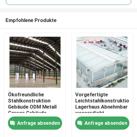
Empfohlene Produkte
Ökofreundliche
Vorgefertigte
Zu Hause
Stahlkonstruktion
Leichtstahlkonstruktion
Gebäude ODM Metall
Lagerhaus Abnehmbar
Garage Gebäude
wasserdicht
Produkte
Galvanisiert
Anfrage absenden
Anfrage absenden
Über uns