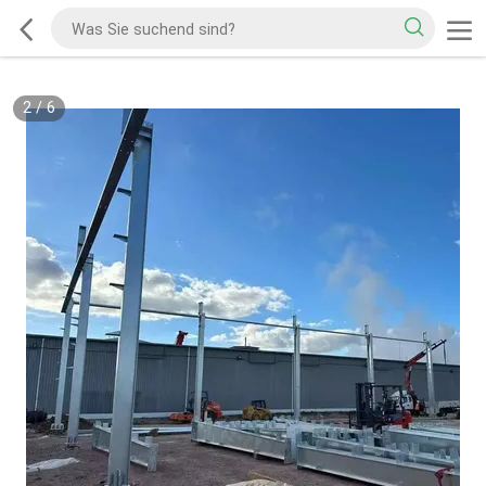
2
/
6