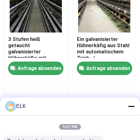
Werksbesichtigung
Qualitätskontrolle
3 Stufen heiß
Ein galvanisierter
getaucht
Hühnerkäfig aus Stahl
galvanisierter
mit automatischem
Kontakt mit uns
Hühnerkäfig mit
Trink- /
automatischem Futter
Düngerentfernungssyste
Anfrage absenden
Anfrage absenden
Neuigkeiten
Rechtssachen
ELK
Bitte um ein Angebot
5:27 PM
Stahlkonstruktionslager