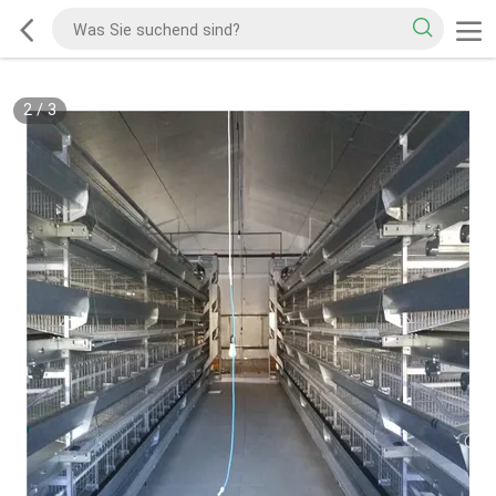
2
/
3