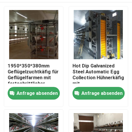
1950*350*380mm
Hot Dip Galvanized
Geflügelzuchtkäfig für
Steel Automatic Egg
Geflügelfarmen mit
Collection Hühnerkäfig
fortschrittlicher
mit
Technologie
Düngerentfernungssyste
Zu Hause
Anfrage absenden
Anfrage absenden
Produkte
Über uns