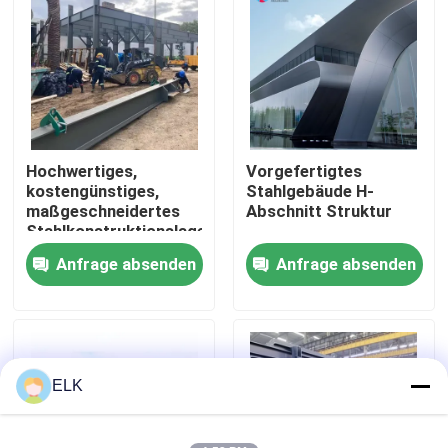
Werksbesichtigung
Qualitätskontrolle
Hochwertiges,
Vorgefertigtes
Kontakt mit uns
kostengünstiges,
Stahlgebäude H-
maßgeschneidertes
Abschnitt Struktur
Stahlkonstruktionslager
Neuigkeiten
Anfrage absenden
Anfrage absenden
Rechtssachen
Bitte um ein Angebot
ELK
Stahlkonstruktionslager