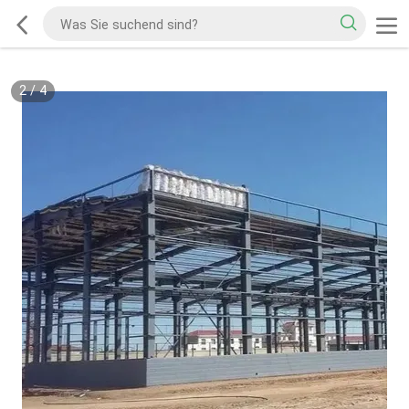
2
/
4