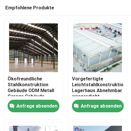
Empfohlene Produkte
Ökofreundliche
Vorgefertigte
Stahlkonstruktion
Leichtstahlkonstruktion
Gebäude ODM Metall
Lagerhaus Abnehmbar
Zu Hause
Garage Gebäude
wasserdicht
Galvanisiert
Anfrage absenden
Anfrage absenden
Produkte
Über uns