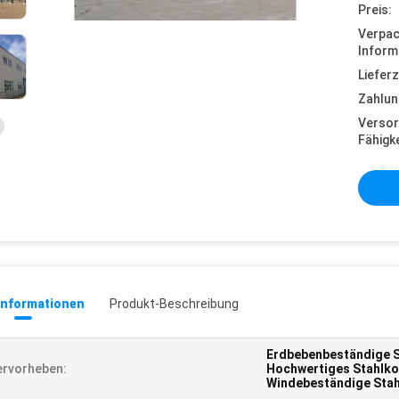
Preis:
Verpa
Inform
Lieferz
Zahlun
Versor
Fähigke
informationen
Produkt-Beschreibung
Erdbebenbeständige S
rvorheben:
Hochwertiges Stahlko
Windebeständige Stah