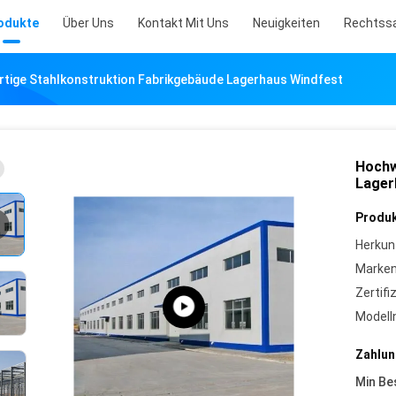
odukte
Über Uns
Kontakt Mit Uns
Neuigkeiten
Rechtss
tige Stahlkonstruktion Fabrikgebäude Lagerhaus Windfest
Hochw
Lager
Produk
Herkun
Marke
Zertifi
Model
Zahlun
Min Be