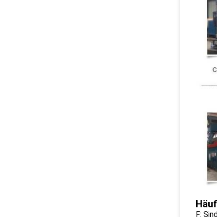
Häuf
F: Sin