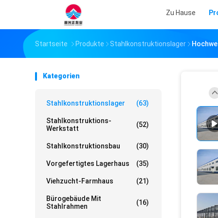
Zu Hause
Pr
Startseite
Produkte
Stahlkonstruktionslager
Hochwer
Kategorien
Stahlkonstruktionslager
(63)
Stahlkonstruktions-
(52)
Werkstatt
Stahlkonstruktionsbau
(30)
Vorgefertigtes Lagerhaus
(35)
Viehzucht-Farmhaus
(21)
Bürogebäude Mit
(16)
Stahlrahmen