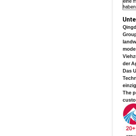
eine 
haben
Unte
Qingd
Group
landw
moder
Viehz
der Ag
Das U
Techn
einzi
The p
custo