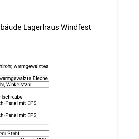
ebäude Lagerhaus Windfest
hlrohr, warmgewalztes
 warmgewalzte Bleche
r, Winkelstahl
hlschraube
ch-Panel mit EPS,
ch-Panel mit EPS,
iem Stahl