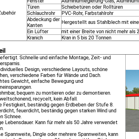
Fenster
Aluminiumlegierung-Glas, Aluminium
Türen
Schiebetüren oder Rolltüren
Zubehör
Schlauchrohr
PVC-Rohr, Farbstahlrohr
Abdeckung der
Hergestellt aus Stahlblech mit ein
Kanten
Ein Lüfter
mit einer Breite von nicht mehr als
Kranich
Kran in 5 bis 20 Tonnen
eil
efertigt. Schnelle und einfache Montage, Zeit- und
ersparnis.
ndividuelles Design, verschiedene Layouts, schöne
hen, verschiedene Farben für Wände und Dach.
chtes Gewicht, einfache Bewegung und
neinsparungen.
ehmbar, bequem zu montieren oder zu demontieren.
eltschonend, recycelt, kein Abfall.
e Festigkeit, beständig gegen Erdbeben der Stufe 8.
rdicht, feuerdicht, beständig gegen starken Wind und
en Schnee.
ge Lebensdauer. Kann für mehr als 50 Jahre verwendet
n.
ße Spannweite, Dingle oder mehrere Spannweiten, kann