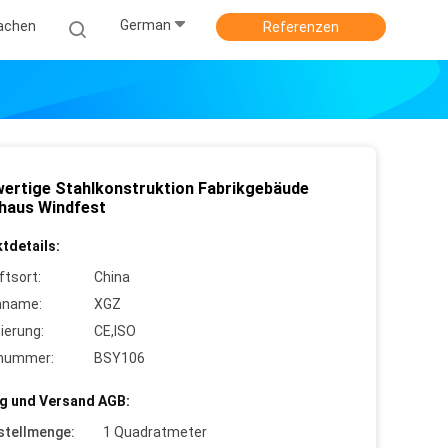
German
achen
Referenzen
ertige Stahlkonstruktion Fabrikgebäude
haus Windfest
tdetails:
ftsort:
China
nname:
XGZ
zierung:
CE,ISO
lnummer:
BSY106
g und Versand AGB:
stellmenge:
1 Quadratmeter