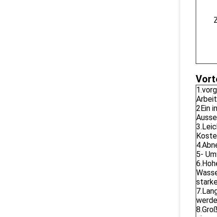
Vort
1.vorg
Arbeit
2Ein i
Ausse
3.Lei
Koste
4.Abn
5- Umw
6.Hoh
Wasse
stark
7.Lan
werde
8.Gro