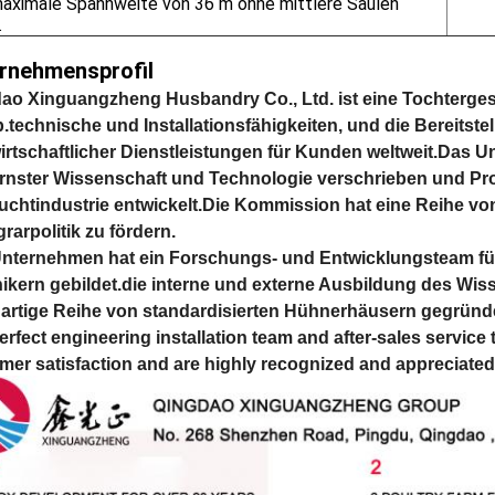
maximale Spannweite von 36 m ohne mittlere Säulen
.
rnehmensprofil
ao Xinguangzheng Husbandry Co., Ltd. ist eine Tochterge
.technische und Installationsfähigkeiten, und die Bereitstell
irtschaftlicher Dienstleistungen für Kunden weltweit.Das 
nster Wissenschaft und Technologie verschrieben und Pro
uchtindustrie entwickelt.Die Kommission hat eine Reihe v
rarpolitik zu fördern.
nternehmen hat ein Forschungs- und Entwicklungsteam für 
ikern gebildet.die interne und externe Ausbildung des Wi
gartige Reihe von standardisierten Hühnerhäusern gegründ
erfect engineering installation team and after-sales service 
mer satisfaction and are highly recognized and appreciate