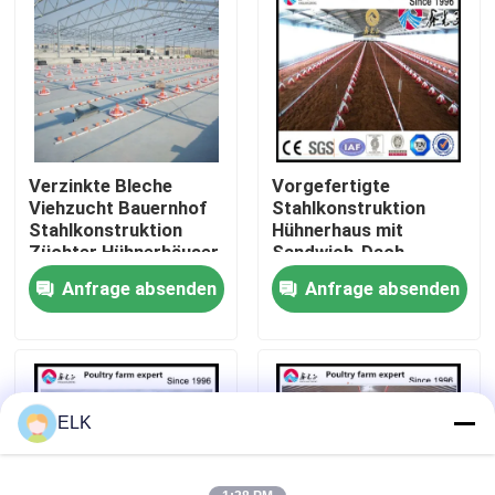
Werksbesichtigung
Qualitätskontrolle
Verzinkte Bleche
Vorgefertigte
Kontakt mit uns
Viehzucht Bauernhof
Stahlkonstruktion
Stahlkonstruktion
Hühnerhaus mit
Züchter Hühnerhäuser
Sandwich-Dach
Neuigkeiten
Anfrage absenden
Anfrage absenden
Rechtssachen
Bitte um ein Angebot
ELK
Stahlkonstruktionslager