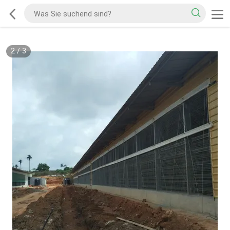
2
/
3