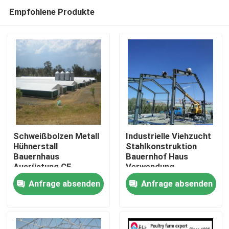
Empfohlene Produkte
Schweißbolzen Metall
Industrielle Viehzucht
Hühnerstall
Stahlkonstruktion
Bauernhaus
Bauernhof Haus
Zu Hause
Ausrüstung CE-
Verwendung
Zertifikat
Farbplatten
Anfrage absenden
Anfrage absenden
Produkte
Über uns