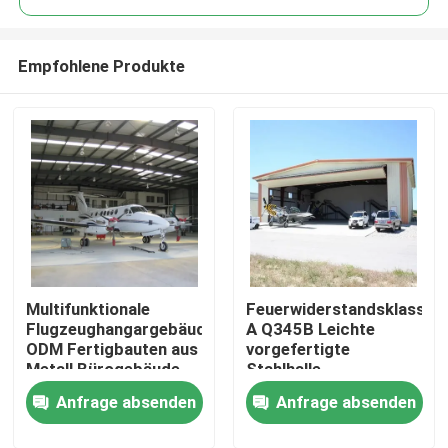
Empfohlene Produkte
Multifunktionale
Feuerwiderstandsklasse
Zu Hause
Flugzeughangargebäude
A Q345B Leichte
ODM Fertigbauten aus
vorgefertigte
Metall Bürogebäude
Stahlhalle
Produkte
Stahlkonstruktionshalle
Anfrage absenden
Anfrage absenden
Über uns