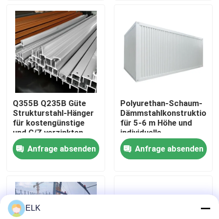
Werksbesichtigung
Qualitätskontrolle
Kontakt mit uns
Q355B Q235B Güte
Polyurethan-Schaum-
Strukturstahl-Hänger
Dämmstahlkonstruktion
Neuigkeiten
für kostengünstige
für 5-6 m Höhe und
und C/Z verzinkten
individuelle
Stahl zu
Gestaltungsmöglichkeiten
Anfrage absenden
Anfrage absenden
Rechtssachen
erschwinglichen
Preisen
Bitte um ein Angebot
ELK
Stahlkonstruktionslager