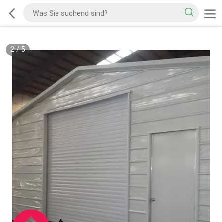
2
/
5