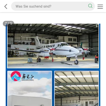
2
/
5