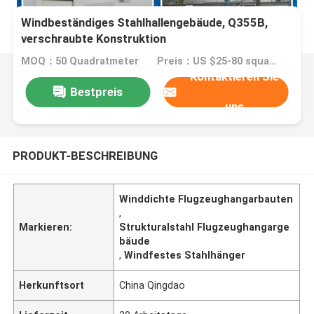
Windbeständiges Stahlhallengebäude, Q355B,
verschraubte Konstruktion
MOQ：50 Quadratmeter
Preis：US $25-80 square meter
Kontaktieren Sie
Bestpreis
uns
PRODUKT-BESCHREIBUNG
Winddichte Flugzeughangarbauten
,
Markieren:
Strukturalstahl Flugzeughangarge
bäude
,
Windfestes Stahlhänger
Herkunftsort
China Qingdao