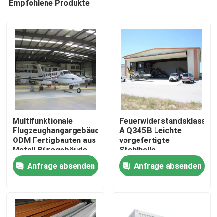
Empfohlene Produkte
Multifunktionale
Feuerwiderstandsklasse
Flugzeughangargebäude
A Q345B Leichte
ODM Fertigbauten aus
vorgefertigte
Metall Bürogebäude
Stahlhalle
Zu Hause
Stahlkonstruktionshalle
Anfrage absenden
Anfrage absenden
Produkte
Über uns