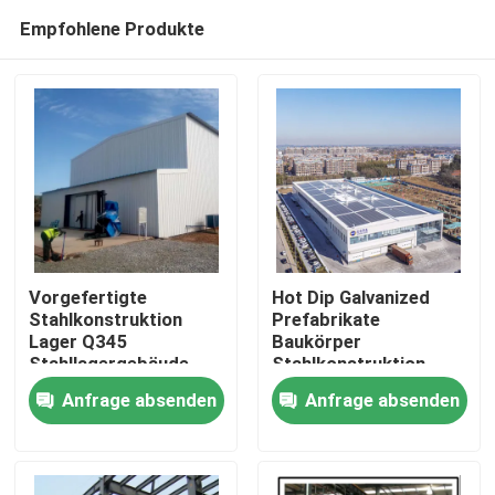
Empfohlene Produkte
Vorgefertigte
Hot Dip Galvanized
Stahlkonstruktion
Prefabrikate
Lager Q345
Baukörper
Zu Hause
Stahllagergebäude
Stahlkonstruktion
Lagerhäuser
Anfrage absenden
Anfrage absenden
Produkte
Über uns