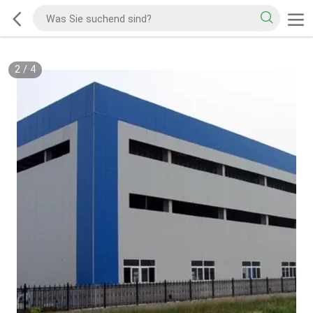
2
/
4