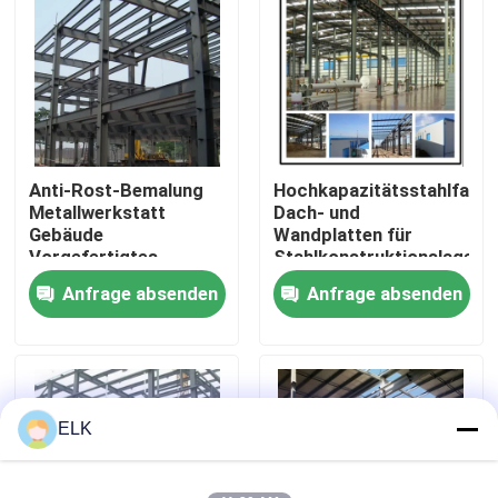
Werksbesichtigung
Qualitätskontrolle
Anti-Rost-Bemalung
Hochkapazitätsstahlfarbi
Kontakt mit uns
Metallwerkstatt
Dach- und
Gebäude
Wandplatten für
Vorgefertigtes
Stahlkonstruktionslager
Neuigkeiten
Metalllager ODM
Anfrage absenden
Anfrage absenden
Rechtssachen
Bitte um ein Angebot
ELK
Stahlkonstruktionslager