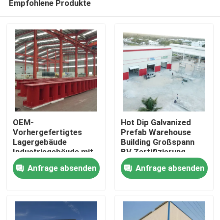
Empfohlene Produkte
OEM-
Hot Dip Galvanized
Vorhergefertigtes
Prefab Warehouse
Lagergebäude
Building Großspann
Industriegebäude mit
BV Zertifizierung
Zu Hause
Metallrahmen
Anfrage absenden
Anfrage absenden
Produkte
Über uns