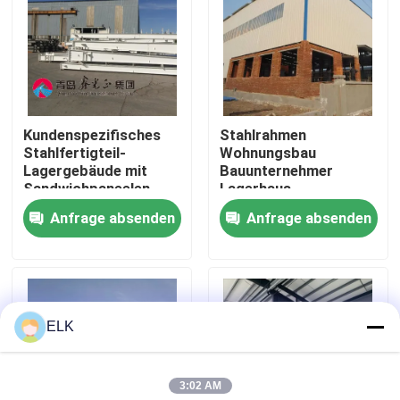
Werksbesichtigung
Qualitätskontrolle
Kundenspezifisches
Stahlrahmen
Stahlfertigteil-
Wohnungsbau
Kontakt mit uns
Lagergebäude mit
Bauunternehmer
Sandwichpaneelen
Lagerhaus
Anfrage absenden
Anfrage absenden
Neuigkeiten
Rechtssachen
ELK
Bitte um ein Angebot
3:02 AM
Stahlkonstruktionslager