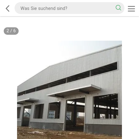
2
/
6