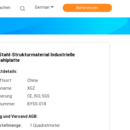
German
achen
Referenzen
tahl-Strukturmaterial Industrielle
ahlplatte
tdetails:
ftsort:
China
nname:
XGZ
zierung:
CE, ISO, SGS
lnummer:
BYSS-018
g und Versand AGB:
stellmenge:
1 Quadratmeter