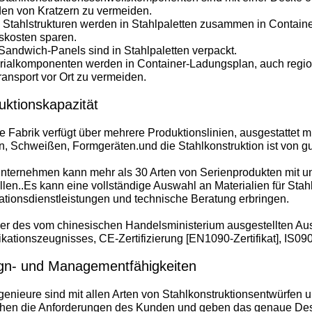
den von Kratzern zu vermeiden.
e Stahlstrukturen werden in Stahlpaletten zusammen in Container
skosten sparen.
Sandwich-Panels sind in Stahlpaletten verpackt.
rialkomponenten werden in Container-Ladungsplan, auch regi
ansport vor Ort zu vermeiden.
uktionskapazität
 Fabrik verfügt über mehrere Produktionslinien, ausgestattet 
, Schweißen, Formgeräten.und die Stahlkonstruktion ist von gut
nternehmen kann mehr als 30 Arten von Serienprodukten mit unt
llen..Es kann eine vollständige Auswahl an Materialien für Sta
lationsdienstleistungen und technische Beratung erbringen.
zer des vom chinesischen Handelsministerium ausgestellten A
ikationszeugnisses, CE-Zertifizierung [EN1090-Zertifikat], IS090
gn- und Managementfähigkeiten
genieure sind mit allen Arten von Stahlkonstruktionsentwürfen u
ehen die Anforderungen des Kunden und geben das genaue Desi