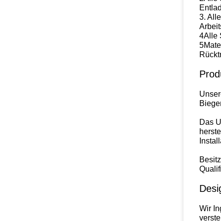
Entla
3. All
Arbeit
4Alle 
5Mate
Rücktr
Prod
Unsere
Biegen
Das U
herste
Instal
Besit
Qualif
Desi
Wir In
verst