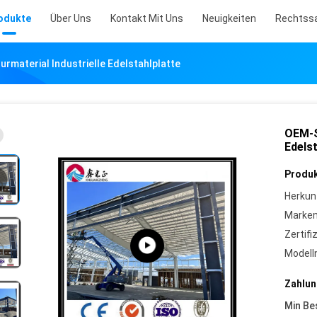
odukte
Über Uns
Kontakt Mit Uns
Neuigkeiten
Rechtss
rmaterial Industrielle Edelstahlplatte
OEM-S
Edelst
Produk
Herkun
Marke
Zertifi
Model
Zahlun
Min Be