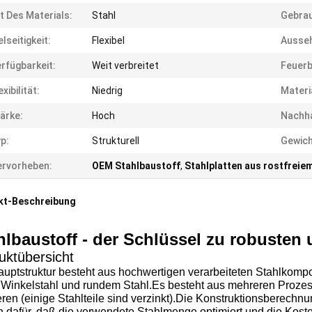
t Des Materials:
Stahl
Gebra
elseitigkeit:
Flexibel
Ausse
rfügbarkeit:
Weit verbreitet
Feuerb
exibilität:
Niedrig
Materi
ärke:
Hoch
Nachha
p:
Strukturell
Gewich
rvorheben:
OEM Stahlbaustoff
,
Stahlplatten aus rostfreie
kt-Beschreibung
hlbaustoff - der Schlüssel zu robusten
uktübersicht
auptstruktur besteht aus hochwertigen verarbeiteten Stahlkom
, Winkelstahl und rundem Stahl.Es besteht aus mehreren Proz
ren (einige Stahlteile sind verzinkt).Die Konstruktionsberech
n dafür, daß die verwendete Stahlmenge optimiert und die Kost