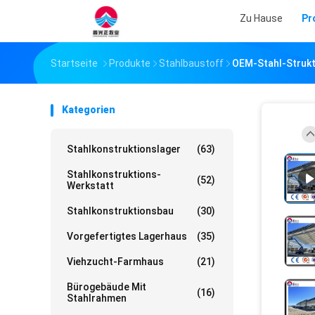
Zu Hause
Pr
Startseite
Produkte
Stahlbaustoff
OEM-Stahl-Struktu
Kategorien
Stahlkonstruktionslager
(63)
Stahlkonstruktions-
(52)
Werkstatt
Stahlkonstruktionsbau
(30)
Vorgefertigtes Lagerhaus
(35)
Viehzucht-Farmhaus
(21)
Bürogebäude Mit
(16)
Stahlrahmen