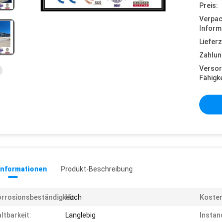
Preis:
Verpa
Inform
Lieferz
Zahlun
Versor
Fähigke
informationen
Produkt-Beschreibung
rrosionsbeständigkeit:
Hoch
Kosten
ltbarkeit:
Langlebig
Instan