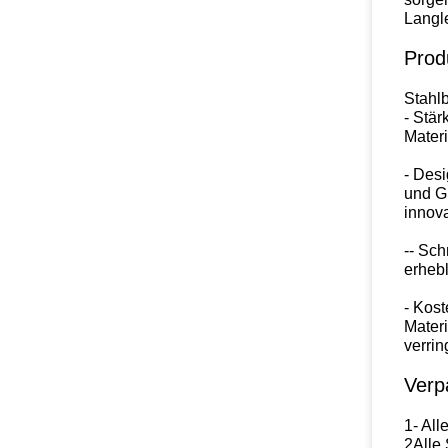
Langl
Prod
Stahlb
- Stär
Materi
- Desi
und Gr
innova
-- Sch
erhebl
- Kost
Materi
verrin
Verp
1- All
2Alle