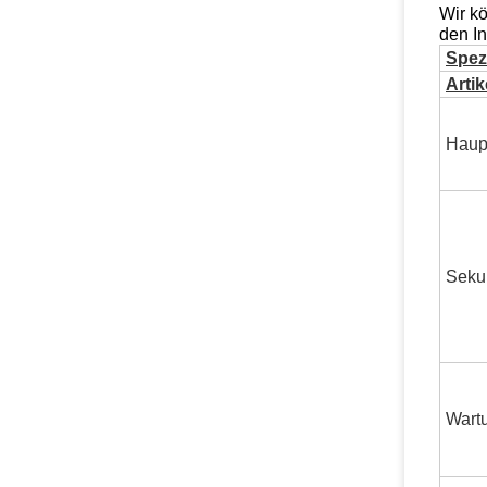
Wir kö
den In
Spezi
Artik
Haup
Seku
Wart