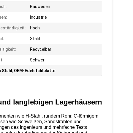
uch:
Bauwesen
hen:
Industrie
eständigkeit:
Hoch
al:
Stahl
ltigkeit:
Recycelbar
t:
Schwer
m Stahl
,
OEM-Edelstahlplatte
 und langlebigen Lagerhäusern
ponenten wie H-Stahl, rundem Rohr, C-förmigem
essen wie Schweißen, Sandstrahlen und
nungen des Ingenieurs und mehrfache Tests
en unter der Bedingung der Sicherheit und