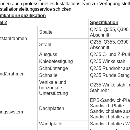
nnen auch professionelles Installationsteam zur Verfügung ste
stallationsleitungsservice schicken.
fikationSpezifikation
el 2
Spezifikation
Q235, Q355, Q390 
Spalte
Abschnitt
tstahlrahmen
Q235, Q355, Q390 
Strahl
Abschnitt
Ausguss
Q235 C- und Z-Purl
Kniebefestigung
Q235 Winkelstahl
Schnürstange
Q235 Rundrohr aus
ndärrahmen
Schnalle
Q235 Runde Stang
Vertikale und
Q235 Winkelstahl, 
horizontale
Stahlrohr
Unterstützung
EPS-Sandwich-Platt
Sandwich-Platte
Dachplatten
Sandwichplatte aus
ungssystem
Sandwichplatte aus
Wandplatte
Sandwichplatte / We