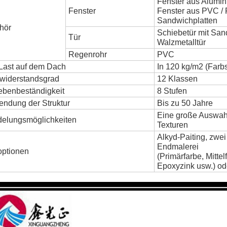
Fenster aus Alumin
Fenster
Fenster aus PVC / 
Sandwichplatten
hör
Schiebetür mit San
Tür
Walzmetalltür
Regenrohr
PVC
-Last auf dem Dach
In 120 kg/m2 (Farb
widerstandsgrad
12 Klassen
ebenbeständigkeit
8 Stufen
endung der Struktur
Bis zu 50 Jahre
Eine große Auswah
delungsmöglichkeiten
Texturen
Alkyd-Paiting, zwe
Endmalerei
optionen
(Primärfarbe, Mittel
Epoxyzink usw.) ode