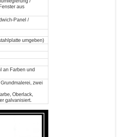
iumlegierung /
Fenster aus
dwich-Panel /
stahlplatte umgeben)
l an Farben und
i Grundmalerei, zwei
farbe, Oberlack,
r galvanisiert.