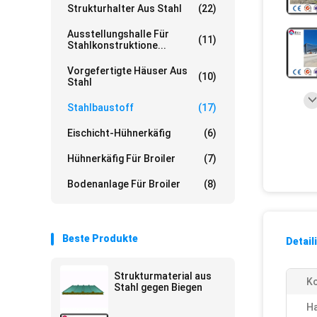
Strukturhalter Aus Stahl
(22)
Ausstellungshalle Für
(11)
Stahlkonstruktione...
Vorgefertigte Häuser Aus
(10)
Stahl
Stahlbaustoff
(17)
Eischicht-Hühnerkäfig
(6)
Hühnerkäfig Für Broiler
(7)
Bodenanlage Für Broiler
(8)
Beste Produkte
Detail
Strukturmaterial aus
Ko
Stahl gegen Biegen
Ha