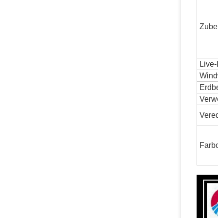
Zube
Live
Wind
Erdb
Verw
Vere
Farb