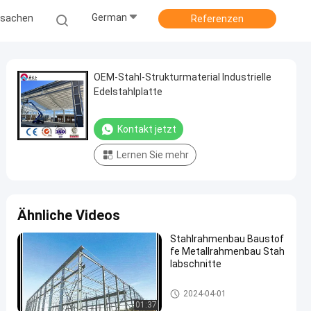
German
ssachen
Referenzen
OEM-Stahl-Strukturmaterial Industrielle
Edelstahlplatte
Kontakt jetzt
Lernen Sie mehr
Ähnliche Videos
Stahlrahmenbau Baustof
fe Metallrahmenbau Stah
labschnitte
Stahlbaustoff
2024-04-01
01:37