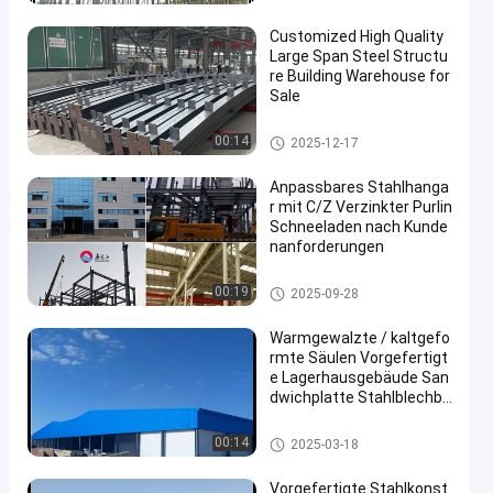
Customized High Quality
Large Span Steel Structu
re Building Warehouse for
Sale
Stahlkonstruktionslager
00:14
2025-12-17
Anpassbares Stahlhanga
r mit C/Z Verzinkter Purlin
Schneeladen nach Kunde
nanforderungen
Strukturhalter aus Stahl
00:19
2025-09-28
Warmgewalzte / kaltgefo
rmte Säulen Vorgefertigt
e Lagerhausgebäude San
dwichplatte Stahlblechbe
schichtung für langlebige
Bauarbeiten
Stahlkonstruktionslager
00:14
2025-03-18
Vorgefertigte Stahlkonst